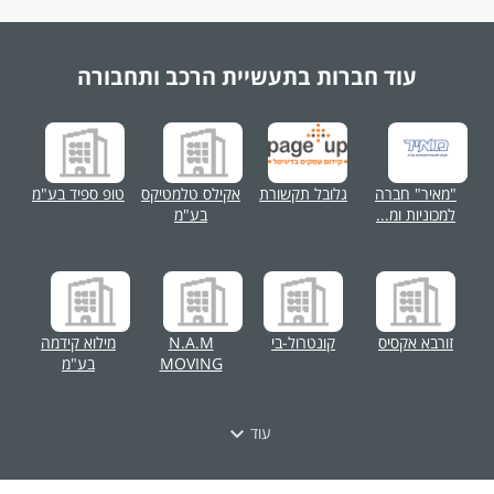
עוד חברות בתעשיית
הרכב ותחבורה
"מאיר" חברה
גלובל תקשורת
אקילס טלמטיקס
טופ ספיד בע"מ
למכוניות ומ...
בע"מ
זורבא אקסיס
קונטרול-בי
N.A.M
מילוא קידמה
MOVING
בע"מ
עוד