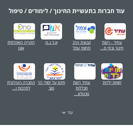
עוד חברות בתעשיית
החינוך / לימודים / טיפול
עתיד - רשת
קבוצת הרב
א.ד.נ.מ
הקריה האקדמית
חינוך ובתי ס...
תחומי עמל
אונו
חוויות ילדות
עתיד רשת
תיכון על יסודי הר
החברה העירונית
מכללות
טוב
לתרבות ו...
טכנולוג...
עוד