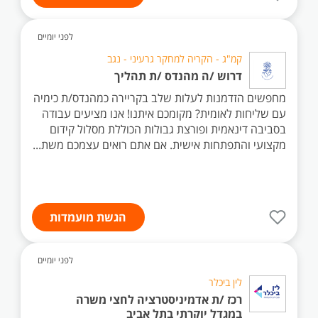
לפני יומיים
קמ"ג - הקריה למחקר גרעיני - נגב
דרוש /ה מהנדס /ת תהליך
מחפשים הזדמנות לעלות שלב בקריירה כמהנדס/ת כימיה
עם שליחות לאומית? מקומכם איתנו! אנו מציעים עבודה
בסביבה דינאמית ופורצת גבולות הכוללת מסלול קידום
מקצועי והתפתחות אישית. אם אתם רואים עצמכם משת...
הגשת מועמדות
לפני יומיים
לין ביכלר
רכז /ת אדמיניסטרציה לחצי משרה
במגדל יוקרתי בתל אביב