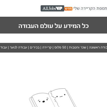
ת
מפת הקריירה שלי
AllJobs VIP
ודה ראשונה
|
שכר והטבות
|
50 פלוס
|
קריירה
|
בכירים
|
עבודה לנוער
|
עבודה
א איתנו...