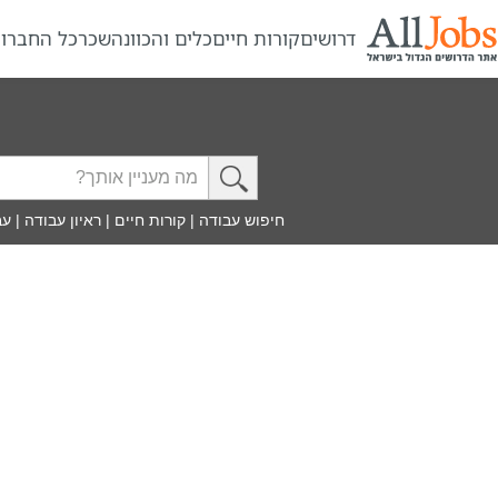
דרושים
קורות חיים
כלים והכוונה
שכר
כל החברו
חיפוש עבודה
|
קורות חיים
|
ראיון עבודה
|
עב
אולג'ובס
»
עולם העבודה - מאמרים
»
מדור ארכיון כתבות
»
העמוד שחיפשת כבר ל