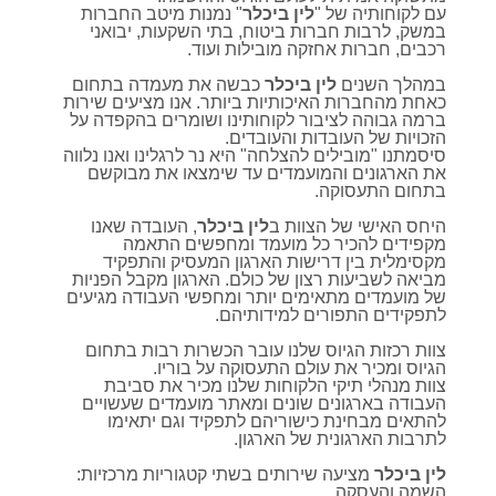
עם לקוחותיה של "
לין ביכלר
" נמנות מיטב החברות
קורסים אונליין
במשק, לרבות חברות ביטוח, בתי השקעות, יבואני
רכבים, חברות אחזקה מובילות ועוד
.
במהלך השנים
לין ביכלר
כבשה את מעמדה בתחום
שדרוג קורות חיים
כאחת מהחברות האיכותיות ביותר. אנו מציעים שירות
ברמה גבוהה לציבור לקוחותינו ושומרים בהקפדה על
הזכויות של העובדות והעובדים.
סיסמתנו "מובילים להצלחה" היא נר לרגלינו ואנו נלווה
שאלות נפוצות
את הארגונים והמועמדים עד שימצאו את מבוקשם
בתחום התעסוקה.
התנתקות
היחס האישי של הצוות ב
לין ביכלר
, העובדה שאנו
מקפידים להכיר כל מועמד ומחפשים התאמה
מקסימלית בין דרישות הארגון המעסיק והתפקיד
מביאה לשביעות רצון של כולם. הארגון מקבל הפניות
של מועמדים מתאימים יותר ומחפשי העבודה מגיעים
לתפקידים התפורים למידותיהם.
צוות רכזות הגיוס שלנו עובר הכשרות רבות בתחום
הגיוס ומכיר את עולם התעסוקה על בוריו.
צוות מנהלי תיקי הלקוחות שלנו מכיר את סביבת
העבודה בארגונים שונים ומאתר מועמדים שעשויים
להתאים מבחינת כישוריהם לתפקיד וגם יתאימו
לתרבות הארגונית של הארגון.
לין ביכלר
מציעה שירותים בשתי קטגוריות מרכזיות:
השמה והעסקה.