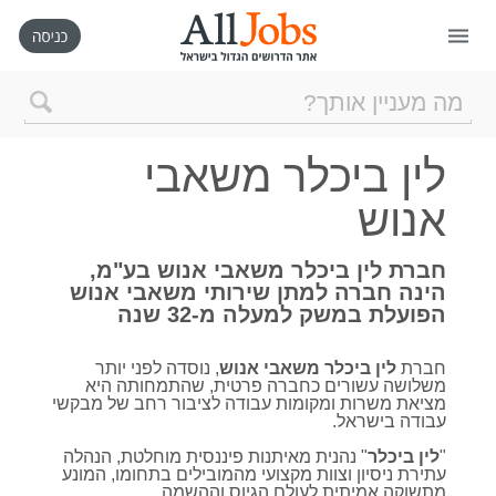
דף הבית
לין ביכלר משאבי
חיפוש חדש
אנוש
ניהול החיפושים שלי
חברת לין ביכלר משאבי אנוש בע"מ,
הינה חברה למתן שירותי משאבי אנוש
הפועלת במשק למעלה מ-32 שנה
רכישת AllJobs VIP
חברת
לין ביכלר משאבי אנוש
, נוסדה לפני יותר
כמה אתם שווים?
משלושה עשורים כחברה פרטית, שהתמחותה היא
מציאת משרות ומקומות עבודה לציבור רחב של מבקשי
עבודה בישראל.
קורסים אונליין
"
לין ביכלר
" נהנית מאיתנות פיננסית מוחלטת, הנהלה
עתירת ניסיון וצוות מקצועי מהמובילים בתחומו, המונע
מתשוקה אמיתית לעולם הגיוס וההשמה
.