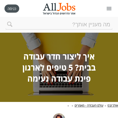
דף הבית
חיפוש חדש
איך ליצור חדר עבודה
ניהול החיפושים שלי
בבית? 5 טיפים לארגון
פינת עבודה נעימה
רכישת AllJobs VIP
כמה אתם שווים?
אולג'ובס
»
עולם העבודה - מאמרים
»
»
קורסים אונליין