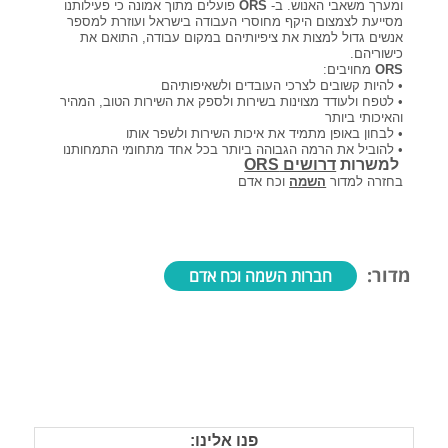
ומערך משאבי האנוש. ב-
ORS
פועלים מתוך אמונה כי פעילותנו
מסייעת לצמצום היקף מחוסרי העבודה בישראל ועוזרת למספר
אנשים גדול למצות את ציפיותיהם במקום עבודה, התואם את
כישוריהם.
ORS
מחויבים:
• להיות קשובים לצרכי העובדים ולשאיפותיהם
• לטפח ולעודד מצוינות בשירות ולספק את השירות הטוב, המהיר
והאיכותי ביותר
• לבחון באופן מתמיד את איכות השירות ולשפר אותו
• להוביל את הרמה הגבוהה ביותר בכל אחד מתחומי התמחותנו
למשרות
דרושים ORS
בחזרה למדור
השמה
וכח אדם
מדור:
חברות השמה וכח אדם
פנו אלינו: