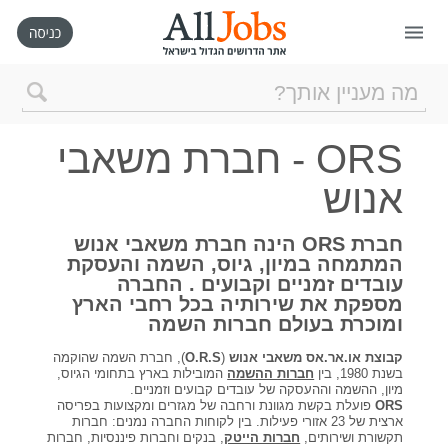
דף הבית
ORS - חברת משאבי
חיפוש חדש
אנוש
ניהול החיפושים שלי
חברת ORS הינה חברת משאבי אנוש
המתמחה במיון, גיוס, השמה והעסקת
עובדים זמניים וקבועים . החברה
רכישת AllJobs VIP
מספקת את שירותיה בכל רחבי הארץ
ומוכרת בעולם חברות השמה
כמה אתם שווים?
קבוצת או.אר.אס
משאבי אנוש
(
O.R.S
), חברת השמה שהוקמה
בשנת 1980, בין
חברות ההשמה
המובילות בארץ בתחומי הגיוס,
מיון, ההשמה וההעסקה של עובדים קבועים וזמניים.
ORS
פועלת בקשת מגוונת ורחבה של מגזרים ומקצועות בפריסה
קורסים אונליין
ארצית של 23 אזורי פעילות. בין לקוחות החברה נמנים: חברות
תקשורת ושירותים,
חברות הייטק
, בנקים וחברות פיננסיות, חברות