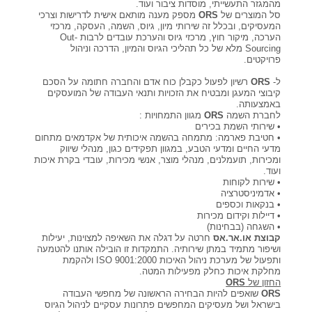
מהמגזר התעשייתי, מוסדות ציבור ועוד.
קורסים אונליין
סל המוצרים של
ORS
מספק מענה מותאם אישית לדרישות וצרכי
המעסיקים, ובכלל זה שירותי מיון, גיוס, השמה, העסקה, מרכזי
הערכה, מיקור חוץ, מרכזי גיוס והערכת עובדים לרבות Out-
Sourcing מלא של כל תהליכי הגיוס והמיון, הדרכה וניהול
שדרוג קורות חיים
פרויקטים.
ל-
ORS
רשיון לפעול כקבלן כוח אדם והחברה חתומה על הסכם
קיבוצי המעגן ומבטיח את הזכויות ותנאי העבודה של המועסקים
שאלות נפוצות
באמצעותה.
לחברת השמה
ORS
מגוון התמחויות :
• שירותי השמת בכירים
• חטיבת פארמה: מתמחה בהשמה איכותית של אקדמאים מתחום
התנתקות
מדעי החיים ומדעי הטבע, במגוון תפקידים כגון, מנהלי שיווק
ומכירות, תועמלנים, מנהלי מוצר, אנשי מכירות, עובדי בקרת איכות
ועוד.
• שירות לקוחות
• אדמיניסטרציה
• בנקאות וכספים
• דיילות וקידום מכירות
• השגחה (בבחינות)
קבוצת או.אר.אס
חרטה על דגלה את השאיפה למצוינות, יעילות
ושיפור מתמיד במתן שירותיה. התמקדות זו הובילה אותנו להטמעה
ותפעול של מערכת ניהול האיכות 9001:2000 ISO ולהקמת
מחלקת איכות כחלק מפעילות המטה.
החזון של
ORS
ORS
שואפים להיות הבחירה הראשונה של מחפשי העבודה
בישראל ושל מעסיקים המחפשים פתרונות עסקיים לניהול הגיוס