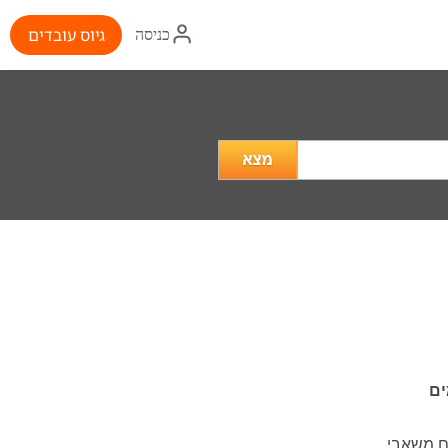
איקון
גיוס עובדים
כניסה
התחברות
מה
מעניין
אותך?
ים
ם משאבי