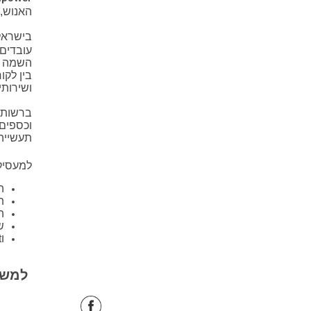
האנוש, ה
בישרא
עובדים
השמה מ
בין לקו
ושירותי
ברשותינ
וכספים,
תעשייה,
למעסיק
ה
ת
ה
ש
ו
t
למשר