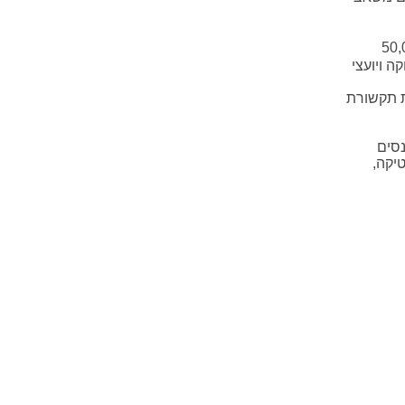
קוחות ומעסיקה כ-50,000
 ויועצי
ת תקשורת
נסים
טיקה,