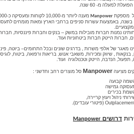
פועלת למעלה מ- 60 שנה.
ל
מספקת
מענה ליותר מ-10,000 ל
Manpower
 בשנה, באמצעות עשרות סניפים ברחבי הארץ ומאות מומחים לתעסוקה
קצועיים.
חותינו נמנות חברות מובילות במשק – בנקים וחברות פיננסיות, חברו
ם, חברות הייטק חברות ביטחוניות ועוד.
ו מאגר של אלפי משרות , בדרגים שונים ובכל התחומים– ביוטה, פינ
 בנקאות , שיווק ומכירות, משאבי אנוש, בריאות ורפואה, ביטוח, לוגיס
 תפעול, הנדבה, הייטק וטכנולוגיה ועוד.
Manpower
ים מציעה
סל מוצרים רחב וחדשני :
שמה קבועה
עסוקה גמישה
שמת בכירים
ירותי ניהול ויעוץ קריירה,
Outplacemen
(פיטורי עובדים).
ות
דרושים
Manpower