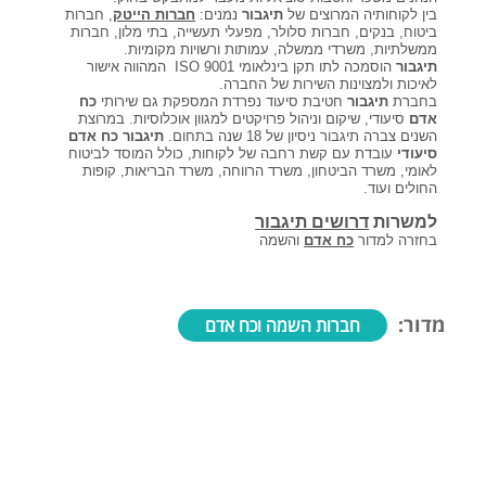
בין לקוחותיה המרוצים של
תיגבור
נמנים:
חברות הייטק
, חברות
קורסים אונליין
ביטוח, בנקים, חברות סלולר, מפעלי תעשייה, בתי מלון, חברות
ממשלתיות, משרדי ממשלה, עמותות ורשויות מקומיות.
תיגבור
הוסמכה לתו תקן בינלאומי ISO 9001 המהווה אישור
לאיכות ולמצוינות השירות של החברה.
שדרוג קורות חיים
בחברת
תיגבור
חטיבת סיעוד נפרדת המספקת גם שירותי
כח
אדם
סיעודי, שיקום וניהול פרויקטים למגוון אוכלוסיות. במרוצת
השנים צברה תיגבור ניסיון של 18 שנה בתחום.
תיגבור כח אדם
סיעודי
שאלות נפוצות
עובדת עם קשת רחבה של לקוחות, כולל המוסד לביטוח
לאומי, משרד הביטחון, משרד הרווחה, משרד הבריאות, קופות
החולים ועוד.
התנתקות
למשרות
דרושים תיגבור
בחזרה למדור
כח אדם
והשמה
מדור:
חברות השמה וכח אדם