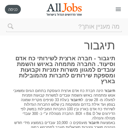
דף הבית
תיגבור
חיפוש חדש
תיגבור - חברה ארצית לשירותי כח אדם
וסיעוד. החברה מתמחה באיוש והשמת
ניהול החיפושים שלי
עובדים למגוון משרות זמניות וקבועות
ומספקת שירותים לחברות מהמובילות
בארץ
רכישת AllJobs VIP
תיגבור
הינה חברת כח אדם ארצית העוסקת בתחום הגיוס ומשאבי
אנוש ומתמחה באיוש והשמת עובדים למשרות קבועות וזמניות
כמה אתם שווים?
למעלה מ- 28 שנים. ל
תיגבור
בעלת 33 סניפים מקרית שמונה
בצפון ועד אילת בדרום וממוקמת בין שלוש החברות הגדולות
לשירותי כח אדם בארץ ובין 100 החברות המובילות במשק לפי
הדירוגים של B& D ו- BDI. החברה מנוהלת ע"י כ- 300 עובדי
קורסים אונליין
מנהלה והנהלה.
באמצעות
תיגבור
מועסקים כ- 10,000 עובדים בממוצע מידי חודש
הנהנים משכר והטבות סוציאליות מעבר למתבקש בחוק.