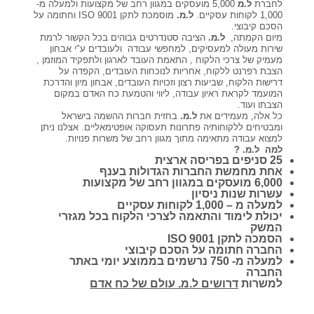
לחברת
ל.מ
5,000 מועסקים במגוון רחב של מקצועות ולמעלה מ-
1,000 לקוחות עסקיים.
קורסים אונליין
ל.מ.
מוסמכת לתקן ISO 9001 וחתומה על
הסכם קיבוצי.
מיום הקמתה,
ל.מ.
הציבה סטנדרטים גבוהים בכל הקשור לרמת
שירות מעולה למעסיקים, למחפשי עבודה ולעובדים ע"י אבחון
שדרוג קורות חיים
מעמיק של צרכי הלקוח , התאמת העובד לארגון ולתפקיד המוזמן ,
הצבת רפרנט ללקוח, אחריות לנוכחות העובדים, הקפדה על
דרישות הלקוח, שביעות רצון וזכויות העובדים, אבחון מיון והדרכת
המועמד לקראת ראיון עבודה, ליווי והטמעת כח האדם במקום
שאלות נפוצות
הצבתו ועוד.
כל אלה, מעמידים את
ל.מ.
בחזית חברות ההשמה בישראל
ומבטיחים ללקוחותיה פתרונות תעסוקה אופטימאליים. אצלנו ניתן
למצוא עבודה מתאימה מתוך מגוון רחב של משרות פנויות.
התנתקות
למה ל.מ. ?
25 סניפים בפריסה ארצית
אחת מחמשת החברות הגדולות בענף
6,000 מועסקים במגוון רחב של מקצועות
עשרות שנות ניסיון
למעלה מ – 1,000 לקוחות עסקיים
יכולת לימוד והתאמה לצרכי הלקוח בכל מגזרי
המשק
הסמכה לתקן ISO 9001
החברה חתומה על הסכם קיבוצי
למעלה מ- 750 נרשמים בממוצע יומי באתר
החברה
למשרות
דרושים ל.מ. עולם של כח אדם