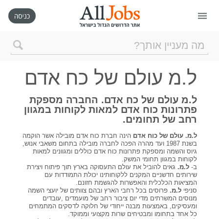
דף הבית
ל.מ עולם של כח אדם
חיפוש חדש
ל.מ עולם של כח אדם. החברה מספקת
פתרונות כוח אדם למאות לקוחות במגוון
ניהול החיפושים שלי
רחב של תחומים.
ל.מ. עולם של כוח אדם
הינה חברת כוח אדם מובילה אשר הוקמה
רכישת AllJobs VIP
בשנת 1987 ועד מהרה הפכה לחברה מובילה בתחום משאבי אנוש,
גיוס והשמה ומספקת פתרונות כוח אדם כוללים ומגוונים למאות
לקוחות במגוון תחומי המשק.
ב-
ל.מ.
גאים להוביל את עולם התעסוקה בארץ תוך פיתוח ויצירת
כמה אתם שווים?
שירותים חדשניים המקנים ללקוחותינו יכולת התמודדות עם
המציאות הכלכלית והאפשרות להגשמת חזונם.
סניפי
ל.מ.
פרוסים בכל רחבי הארץ ובהם צוותים של יועצי השמה
מנוסים המשרתים מדי יום ציבור רחב של מועמדים ,עובדים
קורסים אונליין
ומעסיקים, באמצעות מבנה ייחודי של חלוקה לדסקים המתמחים
כל אחד בתחומו ומבטיחים שרות מקצועי וממוקד.