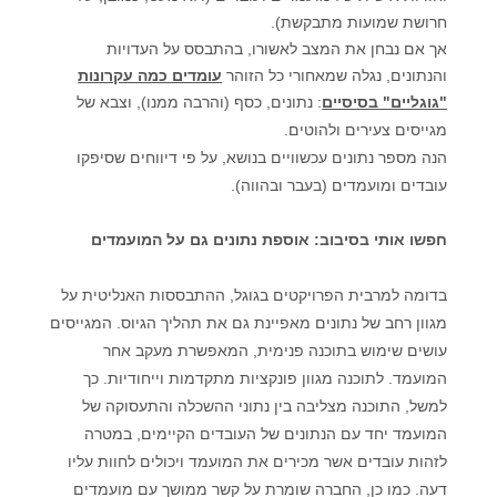
חרושת שמועות מתבקשת).
אך אם נבחן את המצב לאשורו, בהתבסס על העדויות
והנתונים, נגלה שמאחורי כל הזוהר
עומדים כמה עקרונות
"גוגליים" בסיסיים
: נתונים, כסף (והרבה ממנו), וצבא של
מגייסים צעירים ולהוטים
.
הנה מספר נתונים עכשוויים בנושא, על פי דיווחים שסיפקו
עובדים ומועמדים (בעבר ובהווה).
חפשו אותי בסיבוב: אוספת נתונים גם על המועמדים
בדומה למרבית
הפרויקטים בגוגל, ההתבססות ה
אנליטית על
מגוון רחב של נתונים מאפיינת גם את תהליך הגיוס
.
המגייסים
עושים שימוש בתוכנה פנימית, המאפשרת מעקב אחר
המועמד
.
לתוכנה מגוון פונקציות מתקדמות וייחודיות. כך
למשל, התוכנה מצליבה בין נתוני ההשכלה והתעסוקה של
המועמד יחד עם הנתונים של העובדים הקיימים, במטרה
לזהות עובדים אשר מכירים את המועמד ויכולים לחוות עליו
דעה. כמו כן, החברה שומרת על קשר ממושך עם מועמדים