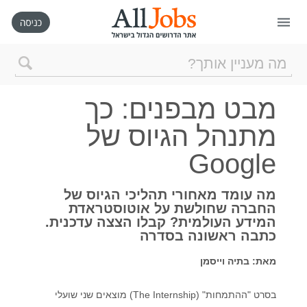
דף הבית
מבט מבפנים: כך
חיפוש חדש
מתנהל הגיוס של
Google
ניהול החיפושים שלי
מה עומד מאחורי תהליכי הגיוס של
רכישת AllJobs VIP
החברה שחולשת על אוטוסטראדת
המידע העולמית? קבלו הצצה עדכנית.
כתבה ראשונה בסדרה
כמה אתם שווים?
מאת: בתיה וייסמן
קורסים אונליין
בסרט "ההתמחות" (
The Internship
) מוצאים שני שועלי