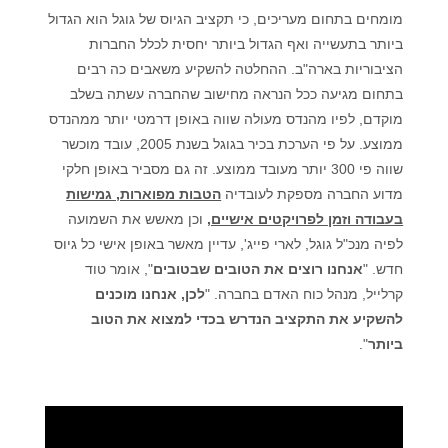
מומחים בתחום מעריכים, כי תקציב הגיוס של גוגל הוא הגדול
ביותר בתעשייה ואף הגדול ביותר יחסית לכלל החברות
הציבוריות בארה"ב
.
ההחלטה להשקיע משאבים כה רבים
בתחום מגיעה ככל הנראה
מחישוב שהחברה עשתה בשלב
מוקדם, לפיו מהנדס מעולה שווה באופן דרמטי יותר ממהנדס
ממוצע. על פי הערכת בכיר בגוגל בשנת
2005
, עובד מוכשר
שווה פי
300
יותר מעובד ממוצע.
זה גם מסביר באופן חלקי
מדוע החברה מספקת לעובדיה
הטבות מפוארות, גמישות
בעבודה וזמן לפרויקטים אישיים,
וכן מאשש את השמועה
לפיה מנכ
"
ל גוגל, לארי פייג', עדיין מאשר באופן אישי כל גיוס
חדש. "
אנחנו רוצים את הטובים שבטובים
", אומר טוד
קרלייל,
מנהל כוח האדם בחברה. "
לכן, אנחנו מוכנים
להשקיע את
התקציב הנדרש בכדי למצוא את הטוב
ביותר
."