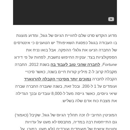
מדוע הוקדש סרט שלם לחוויית הגיוס של גוגל, ומדוע מוצגת
בו העבודה בגוגל כפסגת השאיפות? יש הטוענים כי אינטרסים
של החברה הניעו את גלגלי ההפקה. אבל בואו נניח את
הספקולציות בצד: ענקית החיפוש נחשבת, לפחות על פי דירוג
Fortune
,
לחברה שהכי טוב לעבוד בה
בשנת
201
2.
החברה
מקבלת קרוב ל-2 מיליון קורות חיים בשנה, כאשר סיכויי
הקבלה לחברה
נמוכים יותר מסיכויי הקבלה להרווארד
ועומדים על 1 ל-200. ובכל זאת, בשנה שעברה החברה שברה
שיאי גיוסים, כאשר גייסה מעל ל-8,000 עובדים ובכך הגדילה
את מצבת כוח אדם שלה בשליש.
המוניטין החיובי לו זכה תהליך הגיוס של גוגל, שקיבל (כאמור)
גם התייחסות רבה במדיה, מתבסס לא מעט על עדויות
וחוויות אישית של מועמדים ועובדים (ולא מעט, כמובן, על