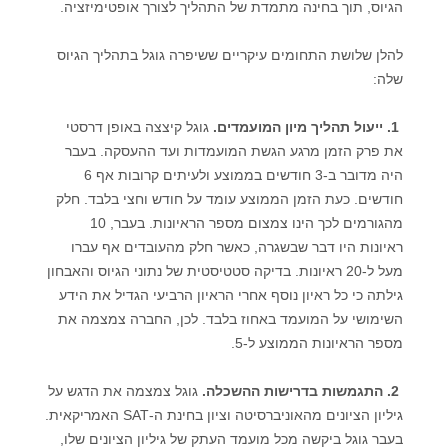
הגיוס, תוך בחינה מתמדת של התהליך לצורך אופטימיזציה.
להלן שלושת התחומים עיקריים ששיפרה גוגל בתהליך הגיוס
שלה:
1
1.
ייעול תהליך מיון המועמדים.
גוגל קיצצה באופן דרסטי
את פרק הזמן מרגע הגשת המועמדות ועד ההעסקה. בעבר
היה מדובר ב-3 חודשים בממוצע ולעיתים קרובות אף 6
חודשים. כעת הזמן הממוצע עומד על חודש וחצי בלבד. חלק
מהגורמים לכך הינו צמצום מספר הראיונות. בעבר, 10
ראיונות היו דבר שבשגרה, כאשר חלק מהעובדים אף עברו
מעל ל-20 ראיונות. בדיקה סטטיסטית של נתוני הגיוס והאבחון
גילתה כי כל ראיון נוסף אחרי הראיון הרביעי הגדיל את הידע
השימושי על המועמד באחוז בלבד. לכן, החברה צמצמה את
מספר הראיונות הממוצע ל-5.
1
2.
התגמשות בדרישות ההשכלה.
גוגל צמצמה את הדגש על
גיליון הציונים מהאוניברסיטה וציון בחינת ה-SAT האמריקאית.
בעבר גוגל ביקשה מכל מועמד העתק של גיליון הציונים שלו,