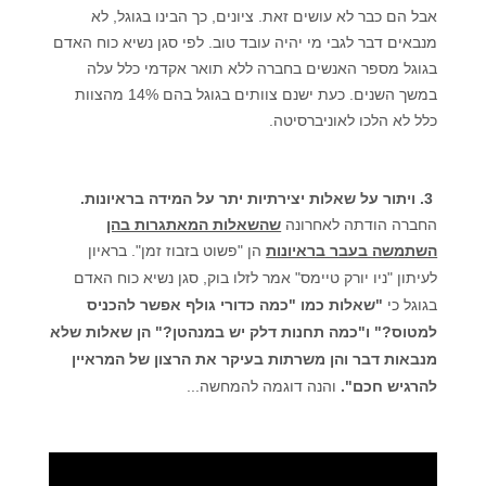
אבל הם כבר לא עושים זאת. ציונים, כך הבינו בגוגל, לא
מנבאים דבר לגבי מי יהיה עובד טוב. לפי סגן נשיא כוח האדם
בגוגל מספר האנשים בחברה ללא תואר אקדמי כלל עלה
במשך השנים. כעת ישנם צוותים בגוגל בהם 14% מהצוות
כלל לא הלכו לאוניברסיטה.
3.
ויתור על שאלות יצירתיות יתר על המידה בראיונות.
החברה הודתה לאחרונה
שהשאלות המאתגרות בהן
השתמשה בעבר בראיונות
הן
"
פשוט בזבוז זמן
".
בראיון
לעיתון
"
ניו יורק טיימס
"
אמר לזלו בוק
,
סגן נשיא כוח האדם
בגוגל כי
"שאלות כמו "כמה כדורי גולף אפשר להכניס
למטוס
?
"
ו"כמה תחנות דלק יש במנהטן
?
"
הן שאלות שלא
מנבאות דבר והן משרתות בעיקר את הרצון של המראיין
להרגיש חכם
"
.
והנה דוגמה להמחשה...