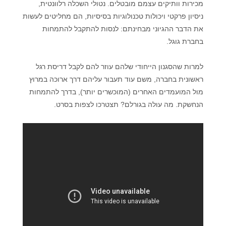
מכירות וותיקים עצמם מובטלים. נטולי השכלה רלוונטית,
קורסים אונליין
ניסיון פרקטי ויכולות טכנולוגיות בסיסיות, הם מחליטים לעשות
את הדבר ההגיוני מבחינתם: לנסות להתקבל להתמחות
בחברת גוגל.
שדרוג קורות חיים
למרות שהסגנון הייחודי שלהם עוזר להם לקבל דריסת רגל
שאלות נפוצות
ראשונית בחברה, משם עוד תעבור עליהם דרך ארוכה במרוץ
מול המועמדים האחרים (המוכשרים יותר), בדרך להתמחות
התנתקות
הנחשקת. מה עולה בגורלם? תצטרכו לצפות בסרט.