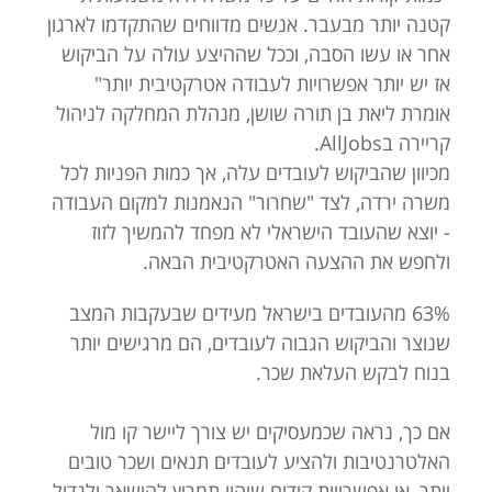
קטנה יותר מבעבר. אנשים מדווחים שהתקדמו לארגון
אחר או עשו הסבה, וככל שההיצע עולה על הביקוש
אז יש יותר אפשרויות לעבודה אטרקטיבית יותר"
אומרת ליאת בן תורה שושן, מנהלת המחלקה לניהול
קריירה בAllJobs.
מכיוון שהביקוש לעובדים עלה, אך כמות הפניות לכל
משרה ירדה, לצד "שחרור" הנאמנות למקום העבודה
- יוצא שהעובד הישראלי לא מפחד להמשיך לזוז
ולחפש את ההצעה האטרקטיבית הבאה.
63% מהעובדים בישראל מעידים שבעקבות המצב
שנוצר והביקוש הגבוה לעובדים, הם מרגישים יותר
בנוח לבקש העלאת שכר.
אם כך, נראה שכמעסיקים יש צורך ליישר קו מול
האלטרנטיבות ולהציע לעובדים תנאים ושכר טובים
יותר, או אפשרויות קידום שיהוו תמריץ להישאר ולגדול