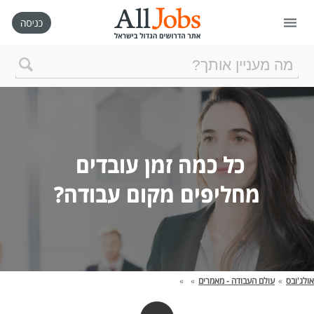
דף הבית
חיפוש חדש
ניהול החיפושים שלי
מחליפים מקום עבודה?

רכישת AllJobs VIP
כמה אתם שווים?
אולג'ובס
»
עולם העבודה - מאמרים
»
»
קורסים אונליין