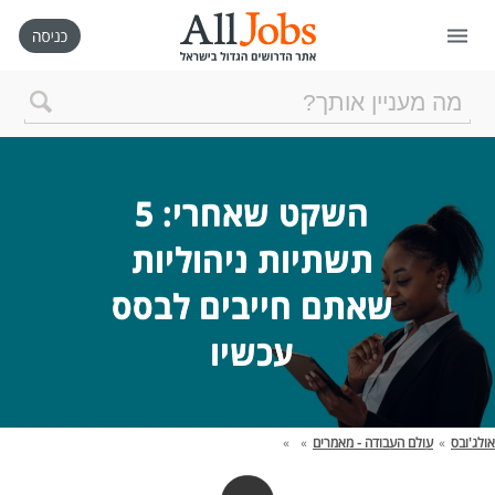
דף הבית
חיפוש חדש
השקט שאחרי: 5 
תשתיות ניהוליות 
ניהול החיפושים שלי
שאתם חייבים לבסס 
רכישת AllJobs VIP
עכשיו 
כמה אתם שווים?
אולג'ובס
»
עולם העבודה - מאמרים
»
»
קורסים אונליין