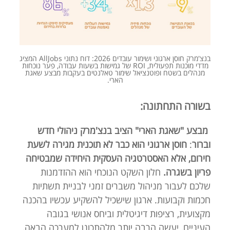
בנצ'מרק חוסן ארגוני ושימור עובדים 2026: דוח נתוני AllJobs המציג
מדדי מוכנות תפעולית, ROI של גמישות בשעות עבודה, פער נוכחות
מנהלים בשטח ופוטנציאל שימור טאלנטים בעקבות מבצע שאגת
הארי.
בשורה התחתונה:
מבצע "שאגת הארי" הציב בנצ'מרק ניהולי חדש
וברור
:
חוסן ארגוני הוא כבר לא תוכנית מגירה לשעת
חירום, אלא האסטרטגיה העסקית היחידה שמבטיחה
פריון בשגרה.
חלון השקט הנוכחי הוא ההזדמנות
שלכם לעבור מניהול משברים זמני לבניית תשתיות
חכמות וקבועות. ארגון שישכיל להשקיע עכשיו בהכנה
מקצועית, רציפות דיגיטלית וביחס אנושי בגובה
העיניים, יעשה הרבה יותר מלהתכונן למערכה הבאה,