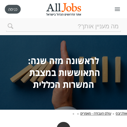
דף הבית
חיפוש חדש
ניהול החיפושים שלי
התאוששות במצבת 
המשרות הכללית

רכישת AllJobs VIP
כמה אתם שווים?
אולג'ובס
»
עולם העבודה - מאמרים
»
»
קורסים אונליין