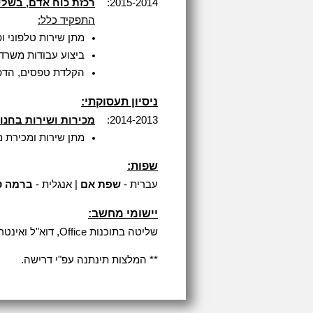
2015-2014:
רכזת כוח אדם, בשלי
התפקיד כלל:
מתן שירות טלפוני ו
ביצוע עבודות משרד כגו
הקלדת טפסים, הדפס
ניסיון תעסוקתי:
2014-2013:
מכירות ושירות בחנות 
מתן שירות ומכירת מ
שפות:
עברית -
שפת אם
| אנגלית -
ברמה ט
יישומי מחשב:
שליטה בתוכנות Office, דוא"ל ואינטרנט.
** המלצות תינתנה עפ"י דרישה.