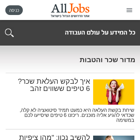
דף הבית
חיפוש חדש
מדור
שכר והטבות
ניהול החיפושים שלי
איך לבקש העלאת שכר?
6 טיפים ששווים זהב
רכישת AllJobs VIP
כמה אתם שווים?
שיחת בקשת העלאה היא כמעט תמיד סיטואציה לא קלה,
שכדאי להגיע אליה מוכנים. ריכזנו 6 טיפים שיסייעו לכם
במשימה
קורסים אונליין
להשיב נכון: "מהן ציפיות