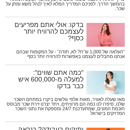
בהמשך הדרך. לפניכם המדריך המלא לאיך לנהל משא ומתן על
שכר.
בדקו: אולי אתם מפריעים
לעצמכם להרוויח יותר
כסף?
"העלאה של 1,000 ש"ח? לא, תודה" - על המקומות שבהם
אנחנו מחבלים לעצמנו באפשרות להרוויח יותר כסף
"כמה אתם שווים":
למעלה מ-600,000 איש
כבר בדקו
מאז שעלה לאוויר, מאות אלפי גולשים ביקרו במתחם השכר
שלנו, סיפרו לנו כמה הם מרוויחים, ויחד יצרנו זירת שכר מבוסס
חוכמת המונים, שמתעדכנת 24/7 ומספקת את נתוני השכר
המדויקים בישראל
ותיקים בעבודה? כנראה