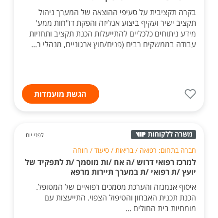
בקרה תקציבית על סעיפי ההוצאה של המערך ניהול
תקציב ישיר ועקיף ביצוע אנליזה והפקת דו"חות ממע'
מידע ניתוחים כלכליים להתייעלות הכנת תקציב ותחזיות
עבודה בממשקים רבים (פנים/חוץ ארגוניים, מנהלי ר...
הגשת מועמדות
לפני יום
חברה בתחום: רפואה / בריאות / סיעוד / רווחה
למרכז רפואי דרוש /ה אח /ות מוסמך /ת לתפקיד של
יועץ /ת רפואי /ת במערך תיירות מרפא
איסוף אנמנזה והערכת מסמכים רפואיים של המטופל.
הכנת תכנית האבחון והטיפול הצפוי. התייעצות עם
מומחיות בית החולים ...