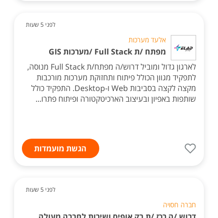
לפני 5 שעות
אלעד מערכות
מפתח /ת Full Stack /מערכות GIS
לארגון גדול ומוביל דרוש/ה מפתח/ת Full Stack מנוסה,
לתפקיד מגוון הכולל פיתוח ותחזוקת מערכות מורכבות
מקצה לקצה בסביבות Web ו-Desktop. התפקיד כולל
שותפות באפיון ובעיצוב הארכיטקטורה ופיתוח פתרו...
הגשת מועמדות
לפני 5 שעות
חברה חסויה
דרוש /ה רכז /ת בק אופיס ושירות לחברה מעולה