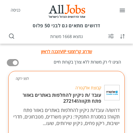
כניסה
דרושים
מתאים גם לבני 50 פלוס
נמצאו 1668 משרות
שדרוג קו"ח
מנוי VIP
הכנה לראיון
הציגו לי רק משרות ללא צורך בקורות חיים
לפני דקה
קבוצת אלקטרה
עובד /ת ניקיון להחלפות באתרים באזור
פתח תקווה!27214
דרוש/ה עובד/ת ניקיון להחלפות באתרים באזור פתח
תקווה! במסגרת התפקיד: ניקיון משרדים, מטבחונים, חדרי
ישיבות, ריקון פחים, ניקיון שירותים, שעו...