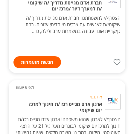
חברת אדם מגייסת מדריך /ה שיקומי
/ת למערך דיור /מרכז יום
הצטרף/י למשפחתנו! חברת אדם מגייסת מדריך /ה
שיקומי/ת לאנשים עם צרכים מיוחדים! אזורים- רמת
גן/קריית אונו. עבודה במשמרות ערב ולילה, כו...
הגשת מועמדות
לפני 5 שעות
א.ד.נ.מ
ארגון אדם מגייס רכז /ת חינוך למרכז
יום שיקומי
הצטרף/י לארגון שהוא משפחה! ארגון אדם מגייס רכז/ת
חינוך למרכז יום שיקומי לבוגרים מעל גיל 21 על הרצף
האוטיסטי. מיקום- רמת גן. משרה חלקית, שעות גמישות!