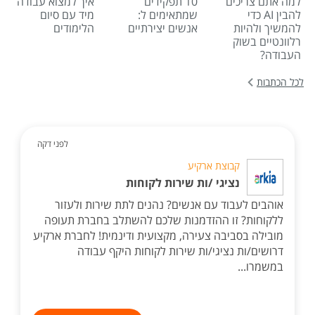
למה אתם צריכים
10 תפקידים
איך למצוא עבודה
להבין AI כדי
שמתאימים ל:
מיד עם סיום
להמשיך ולהיות
אנשים יצירתיים
הלימודים
רלוונטיים בשוק
העבודה?
לכל הכתבות
לפני דקה
קבוצת ארקיע
נציגי /ות שירות לקוחות
אוהבים לעבוד עם אנשים? נהנים לתת שירות ולעזור
ללקוחות? זו ההזדמנות שלכם להשתלב בחברת תעופה
מובילה בסביבה צעירה, מקצועית ודינמית! לחברת ארקיע
דרושים/ות נציגי/ות שירות לקוחות היקף עבודה
במשמרו...