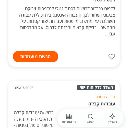
לדפוס בכרכור דרוש.ה דפס דיגטלי למדפסות זירוקס
צבעוני ושחור לבן. העבודה אינטנסיבית וכוללת עבודה
משולבת על מחשב, מדפסות ועבודות יצור קטנות. על
המחשב - בדיקת קבצים והכנתם לדפוס. על המדפסות-
עבו...
הגשת מועמדות
05/07/2026
חברה חסויה
עובד/ת קבלה
לדיור מוגן בירושלים (שכונת גילה) דרוש/ה עובד/ת קבלה
למשמרות התפקיד כולל: -איוש עמדת הקבלה -מתן מענה
בשבילך
חיפוש
כל החברות
לדיירים ולבני משפחותיהם -מענה טלפוני וטיפול בפניות -