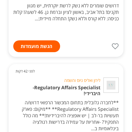
דרושים שומרים ללא נשק לרשת יוקרתית, יש מגוון
תקנים! בתל אביב, באשון לציון וברמת גן. 46 לשעה! קלות
כניסה: ללא קורס וללא נשק! התחלה מיידית:...
הגשת מועמדות
לפני 42 דקות
לירון ואליס גיוס והשמה
Regulatory Affairs Specialist-
היברידי!
**לחברה גלובלית בתחום המכשור הרפואי דרוש/ה
Regulatory Affairs Specialist** **מיקום: פארק
תעשיות בר-לב | יש אופציה להיברידיות!** מה כולל
התפקיד? -אחריות על עמידה בדרישות רגולציה
בינלאומיות ב...