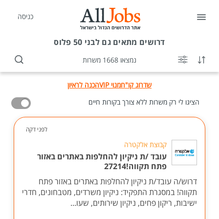
כניסה
דרושים
מתאים גם לבני 50 פלוס
נמצאו 1668 משרות
שדרוג קו"ח
מנוי VIP
הכנה לראיון
הציגו לי רק משרות ללא צורך בקורות חיים
לפני דקה
קבוצת אלקטרה
עובד /ת ניקיון להחלפות באתרים באזור
פתח תקווה!27214
דרוש/ה עובד/ת ניקיון להחלפות באתרים באזור פתח
תקווה! במסגרת התפקיד: ניקיון משרדים, מטבחונים, חדרי
ישיבות, ריקון פחים, ניקיון שירותים, שעו...