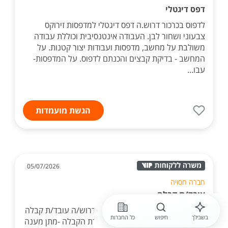
דפס דיגטלי
לדפוס בכרכור דרוש.ה דפס דיגטלי למדפסות זירוקס
צבעוני ושחור לבן. העבודה אינטנסיבית וכוללת עבודה
משולבת על מחשב, מדפסות ועבודות יצור קטנות. על
המחשב - בדיקת קבצים והכנתם לדפוס. על המדפסות-
עבו...
הגשת מועמדות
05/07/2026
חברה חסויה
עובד/ת קבלה
לדיור מוגן בירושלים (שכונת גילה) דרוש/ה עובד/ת קבלה
בשבילך
חיפוש
כל החברות
למשמרות התפקיד כולל: -איוש עמדת הקבלה -מתן מענה