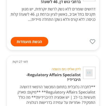
ברחבי גוש דן, 46 לשעה!
דרושים שומרים ללא נשק לרשת יוקרתית, יש מגוון
תקנים! בתל אביב, באשון לציון וברמת גן. 46 לשעה! קלות
כניסה: ללא קורס וללא נשק! התחלה מיידית:...
הגשת מועמדות
לפני 27 דקות
לירון ואליס גיוס והשמה
Regulatory Affairs Specialist-
היברידי!
**לחברה גלובלית בתחום המכשור הרפואי דרוש/ה
Regulatory Affairs Specialist** **מיקום: פארק
תעשיות בר-לב | יש אופציה להיברידיות!** מה כולל
התפקיד? -אחריות על עמידה בדרישות רגולציה