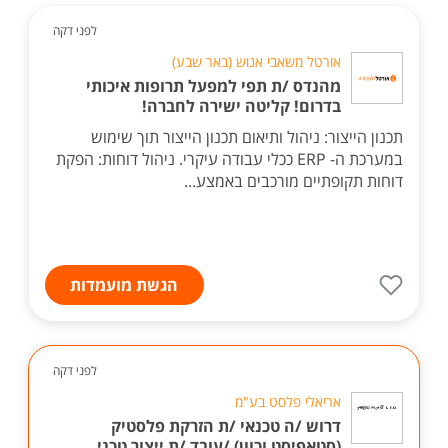
לפני דקה
אורטל משאבי אנוש (באר שבע)
מהנדס /ת תפי למפעל תרופות איכותי
בדרום! קליטה ישירה לחברה!
תכנון הייצור: ניהול ותיאום תכנון הייצור תוך שימוש
במערכת ה- ERP ככלי עבודה עיקרי. ניהול דוחות: הפקת
דוחות תקופתיים מורכבים באמצע...
הגשת מועמדות
לפני דקה
אריאלי פלסט בע"מ
דרוש /ה טכנאי /ת הזרקת פלסטיק
(סטאפיסט וכוון) /עובד /ת ייצור טכני