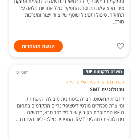
וממוקמת במשגב (ליד כרמיאל) דרוש/ה הנדסאי/ת אחזקת
ציוד מקצועי/ת ומנוסה. התפקיד כולל אחריות מלאה על
תחזוקה, טיפול ותפעול שוטף של ציוד ייצור ומערכות
מורכ...
הגשת מועמדות
לפני יום
חברה בתחום: חשמל ואלקטרוניקה
טכנולוג/ית SMT
לחברת קראטוס, חברה ביטחונית מובילה המפתחת
ומייצרת מכלולים מולטי דיסציפלינריים מתקדמים בתחום
ה-RF הממוקמת בקיבוץ אייל ליד כפר סבא, דרוש/ה
טכנולוג/ית לתהליכי SMT. התפקיד כולל: - ליווי העברת...