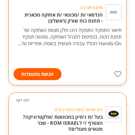
סימנס אנרגיה
הנדסאי /ת /מכונאי /ת אחזקה מכאנית
- תחנת כוח שורק (ראשלצ)
תיאור התפקיד התפקיד הינו חלק מצוות האחזקה של
תחנת הכוח, בכפיפות למנהל האחזקה, ומהווה תפקיד
Hands-On הכולל עבודה מעשית בשטח, אחריות על...
הגשת מועמדות
לפני דקה
רום ישראל במות הרמה בע"מ
בעל /ת ניסיון במכונאות /אלקטרוניקה?
הצטרף /י לROM ISRAEL - שכר
ותנאים מעולים!!