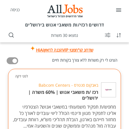
כניסה
דרושים
רכזי/ות משאבי אנוש בירושלים
נמצאו 30 משרות
שדרוג קו"ח
מנוי VIP
הכנה לראיון
HiAi
הציגו לי רק משרות ללא צורך בקורות חיים
לפני דקה
באבקום סנטרס - Babcom Centers
רכז /ת משאבי אנוש | 60% משרה |
ירושלים
מחפש/ת תפקיד משמעותי במשאבי אנוש? הצטרפ/י
אלינו לתפקיד מגוון ודינמי הכולל ליווי עובדים לאורך כל
מחזור חייהם בארגון, הובלת תהליכי מש"א, רווחת עובדים,
עבודה מול מנהלים וממשקים שונים והשפעה אמי...