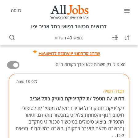
כניסה
דרושים
מכשור רפואי בתל אביב יפו
נמצאו 40 משרות
שדרוג קו"ח
מנוי VIP
הכנה לראיון
HiAi
הציגו לי רק משרות ללא צורך בקורות חיים
לפני 13 שעות
חברה חסויה
דרוש /ה מטפל /ת לקליניקת בוטיק בתל אביב
לקליניקת בוטיק בתל אביב דרוש /ה מטפל /ת לטיפולי
חיטוב הגוף והפחתת צלוליט במכשור מתקדם. תיאור
התפקיד: ביצוע טיפולים במיכשור טכנולוגי מתקדם
(הכשרה מלאה תועבר במקום). משרה במשמרות. תנאים:
שכר...