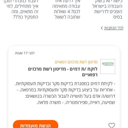
כישורי AI בשוק
איך לדעת איזו
לעבוד כמנהלי תוכן:
העבודה בישראל
עבודה מתאימה
איך מתחילים, למי
הופכים לדרישת
לכם? 4 שאלות
זה מתאים, ומה
בסיס
שחובה לשאול
התפקיד כולל?
לכל הכתבות
לפני 17 שעות
מדיטון רשת מרכזים רפואיים
לוקח /ת דמים - מדיטון רשת מרכזים
רפואיים
- לקיחת דמים במסגרת בדיקות סקר ובדיקות תעסוקתיות.
- אחריות על ביצוע בדיקות סקר ותעסוקתיות במרפאה. -
דרוש/ה אדם בעל תושייה לעבור הכשרה בנושאים:
שמיעה, ראייה, ספירומטריה. - משרה מלאה.
הגשת מועמדות