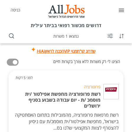
כניסה
דרושים
מכשור רפואי בביתר עילית
נמצאו 1 משרות
שדרוג קו"ח
מנוי VIP
הכנה לראיון
HiAi
הציגו לי רק משרות ללא צורך בקורות חיים
לפני 5 דקות
פרופורציה
רשת פרופורציה מחפשת אפילטור /ית
מוסמכ /ת - יום עבודה בשבוע בסניף
ירושלים
רשת מרפאות פרופורציה, מהמובילות בתחום האסתטיקה
בישראל, מחפשת אפילטור/ית מוסמכ/ת עם ניסיון
להצטרף לצוות המקצועי שלנו בס...