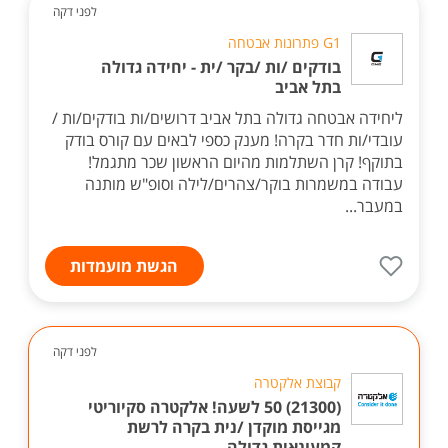
לפני דקה
G1 פתרונות אבטחה
בודקים /ות /בקר /ית - יחידה גדולה
בתל אביב
ליחידה אבטחה גדולה בתל אביב דרושים/ות בודקים/ות /
עובדי/ות חדר בקרה! מענק כספי לבאים עם קורס בודק
בתוקף! קרן השתלמות מהיום הראשון שכר מתגמל!
עבודה במשמרות בוקר/צהרים/לילה וסופ"ש מותנה
במעבר...
הגשת מועמדות
לפני דקה
קבוצת אלקטרה
(21300) 50 לשעה! אלקטרה סקיוריטי
מגייסת מוקדן /נית בקרה לרשת
קמעונאית גדולה