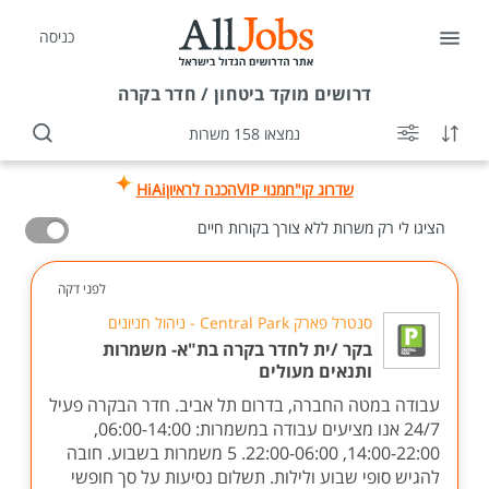
כניסה
דרושים
מוקד ביטחון / חדר בקרה
נמצאו 158 משרות
שדרוג קו"ח
מנוי VIP
הכנה לראיון
HiAi
הציגו לי רק משרות ללא צורך בקורות חיים
לפני דקה
סנטרל פארק Central Park - ניהול חניונים
בקר /ית לחדר בקרה בת"א- משמרות
ותנאים מעולים
עבודה במטה החברה, בדרום תל אביב. חדר הבקרה פעיל
24/7 אנו מציעים עבודה במשמרות: 06:00-14:00,
14:00-22:00, 22:00-06:00. 5 משמרות בשבוע. חובה
להגיש סופי שבוע ולילות. תשלום נסיעות על סך חופשי