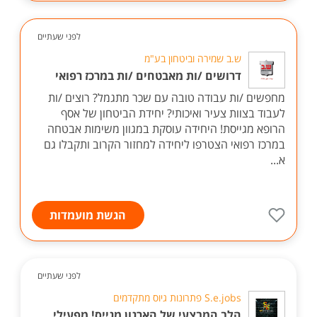
לפני שעתיים
ש.ב שמירה וביטחון בע"מ
דרושים /ות מאבטחים /ות במרכז רפואי
מחפשים /ות עבודה טובה עם שכר מתגמל? רוצים /ות
לעבוד בצוות צעיר ואיכותי? יחידת הביטחון של אסף
הרופא מגייסת! היחידה עוסקת במגוון משימות אבטחה
במרכז רפואי הצטרפו ליחידה למחזור הקרוב ותקבלו גם
א...
הגשת מועמדות
לפני שעתיים
S.e.jobs פתרונות גיוס מתקדמים
הלב המבצעי של הארגון מגייס! מפעילי