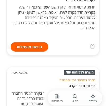
חדות, ערנות ואחריות הן השם השני שלכם? דרוש/ה
בקר/ית חדר בקרה לארגון איכותי בראשון לציון! - ניתן
ללמוד בעמדה. מחפשים תפקיד מאתגר בסביבה
טכנולוגית ונוחה? הצטרפו למערך האבטחה שלנו במוקד
הבקרה....
הגשת מועמדות
22/07/2026
חברה בתחום: רכב ותחבורה
רכז/ת חדר בקרה
תחבורה ציבורית מגייסת רכז/ת חדר בקרה למטה החברה
בעזריאלי חולון במסגרת התפקיד: עבודה בחדר בקרה
בשבילך
חיפוש
כל החברות
תפעולי הכוללת ניטור פעילות קווים ואוטובוסים, מתן