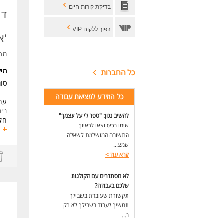
דרי
בדיקת קורות חיים
תוא
דר
ניס
יכו
הפוך ללקוח VIP
'א
* ה
מתא
לעו
מי
כל החברות
סוג
כל המידע למציאת עבודה
עמו
ביח
להשיב נכון: "ספר לי על עצמך"
חקר
שימו בכיס וצאו לראיון:
להש
ע
התשובה המושלמת לשאלה
שמצ...
תיא
קרא עוד
>
כתי
פית
פית
לא מסתדרים עם הקולגות
כתי
שלכם בעבודה?
יצי
תקשורת שעובדת בשבילך
וחב
תמשיך לעבוד בשבילך לא רק
עבו
ב...