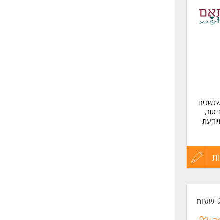
לפני
שליחה
שגשגים
טור,
יודעת
ת
עדכון
קורות
ים
החיים