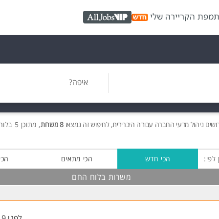
ת
מפת הקריירה שלי
AllJobs VIP
איפה?
ושים
ניהול מדעי החברה עבודה היברידית, לחיפוש זה נמצאו
8 משרות
, מתוכן 5 בלוח החם חינם!
 לפי:
הכי חדש
הכי מתאים
הכי
משרות בלוח החם
לפני 19 שעות