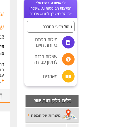
לראשונה בישראל:
המלצות מבוססות AI שישפרו
עו
את הסיכוי שלך למצוא עבודה
שכ
ניהול מדעי החברה
קיד
מילות מפתח
בקורות חיים
מי
סוג
שאלות הכנה
לראיון עבודה
דרו
התפ
עצמ
מאמרים
תנא
ע
מענק
לעו
שעו
אופ
ימי
אפש
משרות על המפה
**