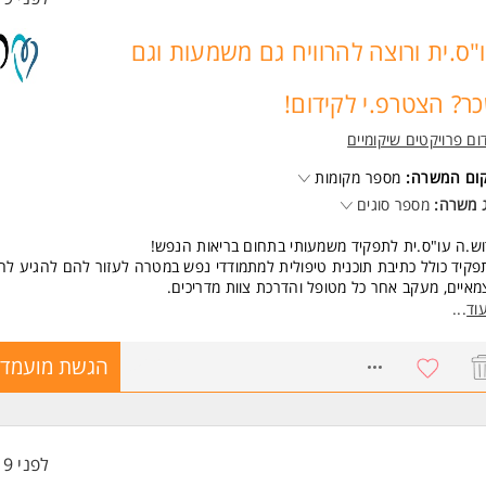
"ס.ית ורוצה להרוויח גם משמעות וגם
ר? הצטרפ.י לקידום!
ום פרויקטים שיקומיים
קום המשרה:
מספר מקומות
 משרה:
מספר סוגים
ש.ה עו"ס.ית לתפקיד משמעותי בתחום בריאות הנפש!
קיד כולל כתיבת תוכנית טיפולית למתמודדי נפש במטרה לעזור להם להגיע לחי
איים, מעקב אחר כל מטופל והדרכת צוות מדריכים.
ים מעולים!
וד
...
 עד 3K ש"ח!
בדים.ות במשרה מלאה ינתן תן ביס!
8562721
הגשת מועמדו
ת נוחות וגמישות ואפשרות לעבוד במשרה חלקית!
ציה לעבודה היברידית!
 עיון, הכשרות והדרכות קבועות!
רות לקבלת סבסוד לימודים לתואר שני בתחום העבודה הסוציאלית!
החברה בפריסה ארצית רחבה!
לפני 19 שעות