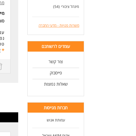
יום
מתא
מינהל ציבורי
(54)
לעו
מי
סו
משרות פנויות - מדעי החברה
ענב
נפ
טרא
עומדים לרשותכם
תומ
ע
בענ
השי
צור קשר
פייסבוק
למ
איש
שאלות נפוצות
המש
של 
תחו
ניהו
ביק
חברות מגייסות
אחר
עבו
עמותת אנוש
הוב
דרי
אקים AKIM ישראל