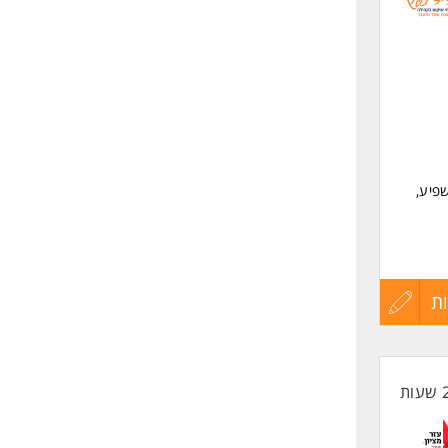
לפני
שליחה
פיע,
המשרה
ת עמל
ת
עדכון
ודים
קורות
החיים
כתית.
CPTSD עם ליווי
לפני