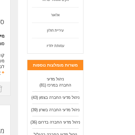
תוא
ניס
אלאור
ניס
סג
ניס
ראי
עיריית חולון
נכו
מי
למ
סו
תפק
עמותת יחדיו
ליו
קו 
עבו
משפ
רכב
משרות מומלצות נוספות
לגו
ע
תיא
משר
ניהול מדעי
ניה
החברה במרכז
(81)
עם 
ולג
מער
ניהול מדעי החברה בצפון
(43)
צוו
לעו
פית
ניהול מדעי החברה בשרון
(39)
הסו
והק
ניהול מדעי החברה בדרום
(36)
ניה
מנ
בהפ
ניהול מדעי החברה בהגליל