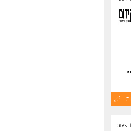
ים
ת
עדכון
קורות
החיים