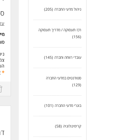
דרי
ניהול מדעי החברה
(205)
סמ
דרי
תוא
עזר
באמ
רכז תעסוקה / מדריך תעסוקה
היקף 
מי
(156)
תקנ
סוג
השי
ניה
עובדי רווחה וחברה
(145)
צמי
משרה 1160 
הוב
הסמ
ע
המש
סטודנטים במדעי החברה
דרי
לעו
(129)
כיש
מיק
קרי
בוגרי מדעי החברה
(101)
בינ
פרו
תנא
קרימינולוגיה
(58)
אח
דר
קרן