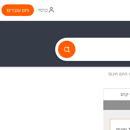
איקון
גיוס עובדים
כניסה
התחברות
 קרוב