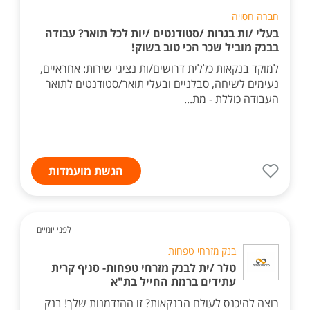
חברה חסויה
בעלי /ות בגרות /סטודנטים /יות לכל תואר? עבודה
בבנק מוביל שכר הכי טוב בשוק!
למוקד בנקאות כללית דרושים/ות נציגי שירות: אחראיים,
נעימים לשיחה, סבלניים ובעלי תואר/סטודנטים לתואר
העבודה כוללת - מת...
הגשת מועמדות
לפני יומיים
בנק מזרחי טפחות
טלר /ית לבנק מזרחי טפחות- סניף קרית
עתידים ברמת החייל בת"א
רוצה להיכנס לעולם הבנקאות? זו ההזדמנות שלך! בנק