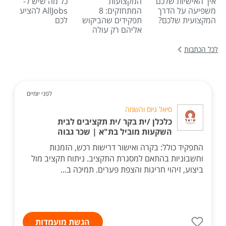
איך האישיות שלכם
המקצועות
כל מה שיש ל-
משפיעה על הדרך
המתחזקים: 8
AllJobs להציע
המקצועית שלכם?
תפקידים שהביקוש
לכם
אליהם רק עולה
לכל הכתבות
לפני יומיים
סיאל גיוס והשמה
כלכלן /ית בקר /ית תקציבים לבית
השקעות מוביל בת"א | שכר גבוה
התפקיד כולל: בקרה ואישור דרישות רכש, הזמנות
וחשבוניות בהתאם למסגרת התקציב. ניתוח תקציב מול
ביצוע, זיהוי חריגות והצפת פערים. תמיכה ב...
הגשת מועמדות