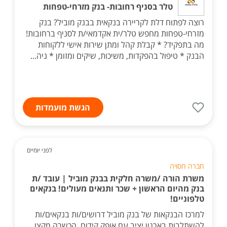
טלר בסניף רחובות- בנק מזרחי-טפחות
רוצה לפתוח דלת לקריירה בנקאית בבנק מוביל? בנק
מזרחי-טפחות מחפש טלר/ית אקדמאי/ת לסניף ברחובות!
מה בתפקיד? * קבלת קהל ומתן שירות אישי ללקוחות
הבנק * טיפול בהפקדות, משיכות, שיקים ומזומן * ניה...
הגשת מועמדות
לפני יומיים
חברה חסויה
משרת הורה /משרה חלקית בבנק מוביל | עובד /ת
בנק מהיום הראשון + שכר ותנאים מעולים! בנקאים
טלפוניים!
למרכז הבנקאות של בנק מוביל דרושים/ות בנקאים/ות
להשתלבות בארגון יציב עם אופק קידום, הכשרה מקצו...