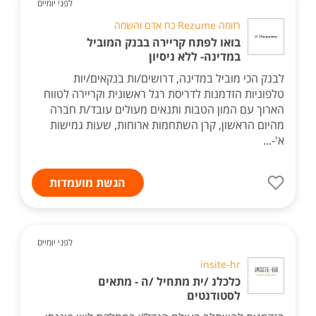
לפני יומיים
רזומה Rezume כח אדם והשמה
בואו לפתח קריירה בבנק המוביל
במדינה- ללא ניסיון
לבנק הכי מוביל במדינה, דרושים/ות בנקאים/יות
טלפוניות הזדמנות לדריסת רגל ראשונית וקריירה לטווח
הארוך עם המון הטבות ותנאים מעולים עובד/ת חברה
מהיום הראשון, קרן השתחמות ארוחות, שעות גמישות
א'-...
הגשת מועמדות
לפני יומיים
insite-hr
כלכלנ /ית מתחיל /ה - מתאים
לסטודנטים