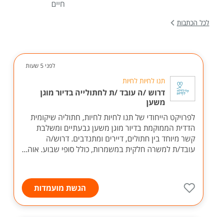
7 סימנים שהגיע
עבודה זמנית: כדאי
6 דברים שצריך
הזמן להתקדם
או לא כדאי?
לעשות לפני
לעבודה חדשה
ששולחים קורות
חיים
לכל הכתבות
לפני 5 שעות
תנו לחיות לחיות
דרוש /ה עובד /ת לחתולייה בדיור מוגן
משען
לפרויקט הייחודי של תנו לחיות לחיות, חתוליה שיקומית
הדדית הממוקמת בדיור מוגן משען גבעתיים ומשלבת
קשר מיוחד בין חתולים, דיירים ומתנדבים. דרוש/ה
עובד/ת למשרה חלקית במשמרות, כולל סופי שבוע. אוה...
הגשת מועמדות