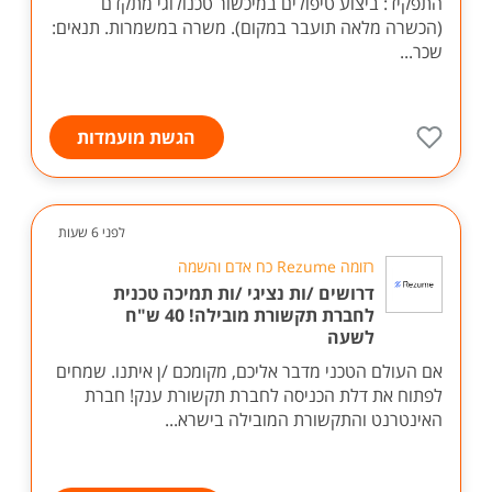
לקליניקת בוטיק בתל אביב דרוש /ה מטפל /ת לטיפולי
חיטוב הגוף והפחתת צלוליט במכשור מתקדם. תיאור
התפקיד: ביצוע טיפולים במיכשור טכנולוגי מתקדם
(הכשרה מלאה תועבר במקום). משרה במשמרות. תנאים:
שכר...
הגשת מועמדות
לפני 6 שעות
רזומה Rezume כח אדם והשמה
דרושים /ות נציגי /ות תמיכה טכנית
לחברת תקשורת מובילה! 40 ש"ח
לשעה
אם העולם הטכני מדבר אליכם, מקומכם /ן איתנו. שמחים
לפתוח את דלת הכניסה לחברת תקשורת ענק! חברת
האינטרנט והתקשורת המובילה בישרא...