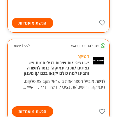
אפייה ועוד דרושים יועצי מכירות, ומנהלי משמרת התפקיד
כולל: מתן שירות ומכירה פרונטליות ללקוחות ...
הגשת מועמדות
ניתן לפנות בווטסאפ
לפני 6 שעות
דינמיקה
יש נציגי /ות שירות רגילים /ות ויש
נציגים /ות בדינמיקה! כנסו למשרה
ותבינו למה כולם יקנאו בכם /ן! מענק
לרשת מובייל מספר אחת בישראל מקבוצת סלקום,
דינמיקה, דרושים /ות נציגי /ות שירות לקניון איייל...