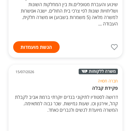
משנע.ת רפואי.ת (198398)
למרכז הרפואי דרוש.ה משנע.ת רפואי.ת תיאור תפקיד:
שינוע והעברת מטופלים.ות בין המחלקות השונות
ושליחויות שונות לפי צרכי בית החולים. ישנה אפשרות
למשרה מלאה (5 משמרות בשבוע) או משרה חלקית.
העבודה ...
הגשת מועמדות
15/07/2026
חברה חסויה
פקידת קבלה
דרושה לסטודיו לתיקוני בגדים יוקרתי ברמת אביב לקבלת
קהל, אירגון וכו. שעות גמישות. שכר גבוה למתאימה.
המשרה מיועדת לנשים ולגברים כאחד.