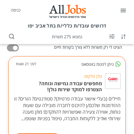
כניסה
דרושים
עובד/ת כללי/ת בתל אביב יפו
נמצאו 275 משרות
שדרוג קו"ח
מנוי VIP
הכנה לראיון
הציגו לי רק משרות ללא צורך בקורות חיים
ניתן לפנות בווטסאפ
לפני 21 שעות
גולן טלקום
מחפשים עבודה גמישה ונוחה?
הצטרפו למוקד שירות גולן!
חיילים (בעלי אישור עבודה פרטית)? סטודנטים? הורים? זו
ההזדמנות שלכם/ן להיכנס לחברה מובילה עם שעות
נוחות, אווירה צעירה ואפשרויות להתקדם! מתן מענה
שירותי ואדיב ללקוחות החברה, טיפול בפניות שוטפו...