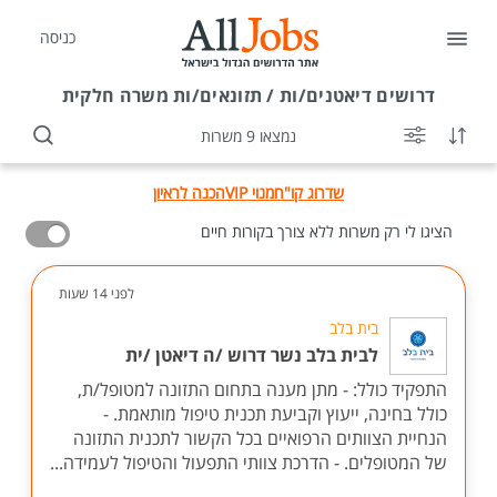
כניסה
דרושים
דיאטנים/ות / תזונאים/ות משרה חלקית
נמצאו 9 משרות
שדרוג קו"ח
מנוי VIP
הכנה לראיון
הציגו לי רק משרות ללא צורך בקורות חיים
לפני 14 שעות
בית בלב
לבית בלב נשר דרוש /ה דיאטן /ית
התפקיד כולל: - מתן מענה בתחום התזונה למטופל/ת,
כולל בחינה, ייעוץ וקביעת תכנית טיפול מותאמת. -
הנחיית הצוותים הרפואיים בכל הקשור לתכנית התזונה
של המטופלים. - הדרכת צוותי התפעול והטיפול לעמידה...