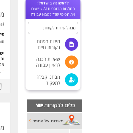
לראשונה בישראל:
המלצות מבוססות AI שישפרו
מנ
את הסיכוי שלך למצוא עבודה
.ai
מנהל שירות לקוחות
מי
מילות מפתח
סו
בקורות חיים
יש 
שאלות הכנה
ותו
אנח
לראיון עבודה
ביצ
ע
זהו
מבחני קבלה
עמי
לתפקיד
מה
הוב
ניה
אחר
נית
עבו
משרות על המפה
מנ
הוב
השפ