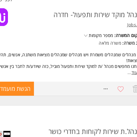
הל מוקד שירות ותפעול- חדרה
Jobs
קום המשרה:
מספר מקומות
ג משרה:
משרה מלאה
מנהלים שמנהלים משמרת ויש מנהלים שמנהלים מציאות משתנה, אנשים, תהלי
צאות!
נו מחפשים מנהל /ת למוקד שירות ותפעול מוביל, כזה שיודע/ת לחבר בין אנשי
ועים ושירות יוצא דופן.
וד
...
 תפקיד משמעותי בארגון צומח, הכולל הובלת צוותים, ניהול ממשקים רבים, אחר
דה ביעדים, שיפור תהליכים ויצירת חוויית לקוח מצוינת.
8672270
הגשת מועמדו
 מחכה לך בתפקיד?
לת מוקד שירות ותפעול מקצועי ודינמי
ול והנעת מנהלים ועובדים לעמידה ביעדים
יות על איכות השירות וחוויית הלקוח
וח נתונים, זיהוי מגמות והובלת שיפורים
דה מול מגוון ממשקים פנים וחוץ ארגוניים
הל.ת שירות לקוחות בחדרי כושר
לת תהליכים, יוזמות ופרויקטים עסקיים
עה אמיתית על תוצאות הפעילות והצלחת הארגון