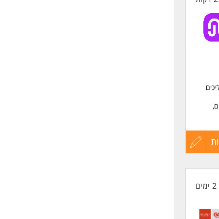
כים
ם,
יות על
ת
עדכון
קורות
2 ימים
החיים
לפני