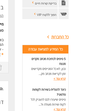
בדיקת קורות חיים
בה
מי 
מנה
הפוך ללקוח VIP
הול
אד
מי
מי
בעל
סוג
איש
כל החברות
בוא
למה
המ
תפ
כל המידע למציאת עבודה
- ש
סב
- א
ע
הזד
- ב
5 טיפים לכתיבת מכתב מקדים
אפש
- ט
מנצח
- ע
דרי
נכון, לא כל המגייסים מקדישים
- נ
דרי
זמן לקריאת מכתב מק...
ניס
קרא עוד
>
דרי
יכו
- נ
שיר
כיצד להצליח בשירות לקוחות
- נ
שלי
טלפוני?
- ש
טיפים שיעזרו לכם להעניק לכל
- א
דר
מש
לקוח שירות מעולה ול...
- י
כא
- י
קרא עוד
>