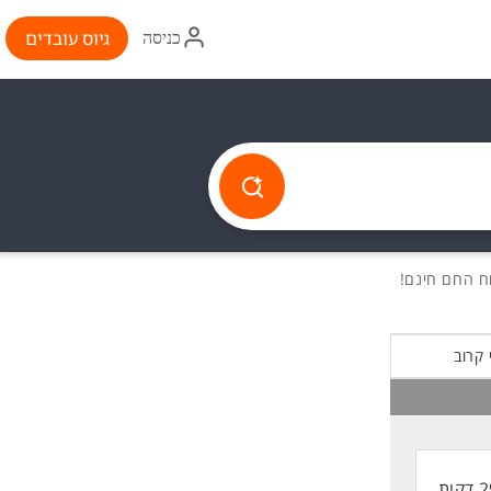
איקון
גיוס עובדים
כניסה
התחברות
 קרוב