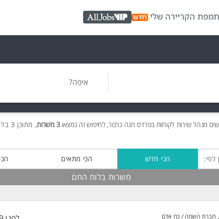
ת
מפת הקריירה שלי
AllJobs VIP
איפה?
שים
מנהל שירות לקוחות בפרדס חנה כרכור, לחיפוש זה נמצאו
3 משרות
, מתוכן 3 בלוח החם חינם!
 לפי:
הכי חדש
הכי מתאים
הכי
משרות בלוח החם
חברת השמה / כח אדם
לפני 29 דקות