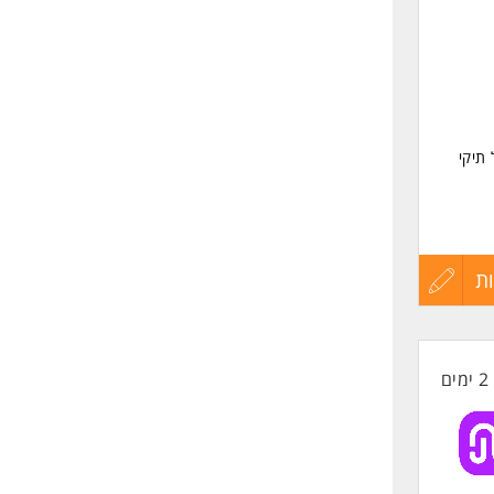
שליחה
תיקי
ת
עדכון
קורות
2 ימים
החיים
קופת
לפני
שליחה