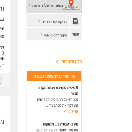
-ניסיון 
משרות על המפה
ומהמ
-של
-שליטה ג
.ai
-ני
בדיקת קורות חיים
*הפ
מי
* ה
הפוך ללקוח VIP
סו
לעו
למש
3 ימים בשבוע מהבית
יומ
כל החברות
ע
60 שעות חודשיות - בינואר עולה ל100 שעות ח
כל המידע למציאת עבודה
לני
לחב
5 טיפים לכתיבת מכתב מקדים
מנצח
בעלת ניסיון 
נכון, לא כל המגייסים מקדישים
עבו
זמן לקריאת מכתב מק...
קרא עוד
>
יכו
מנ
מה בין עבודה ל... תשוקה!
שעו
אם אינך אוהב מה שאתה עושה