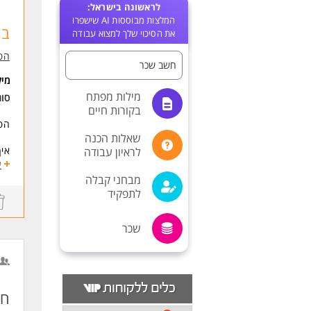
לראשונה בישראל:
המלצות מבוססות AI שישפרו
בק
את הסיכוי שלך למצוא עבודה
הפ
חשב שכר
מי
מילות מפתח
סו
בקורות חיים
הפנ
שאלות הכנה
איך
לראיון עבודה
-ני
ע
-ני
מבחני קבלה
-עב
לתפקיד
-אח
שכר
לעב
מחב
הקפ
דרי
מה 
חש
-תו