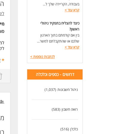
הצ
דרי
בעבודה, הקריירה שלך ל...
בעלת ני
קרא עוד
>
לש
חוב
עבו
כיצד להצליח בתפקיד ניהולי
מי
ראשון?
סו
לעוד
בין אם קודמתם בתוך הארגון
שלכם או שהתקבלתם למשר...
למש
קרא עוד
>
לקו
לכתבות נוספות
>
במ
ע
ניה
הכנ
דרושים - כספים וכלכלה
טיפ
ביצ
הכנ
ניהול חשבונות
(1,037)
זו 
רואה חשבון
(583)
הכש
מנ
דרי
תעוד
כלכלן
(516)
רו"
ניס