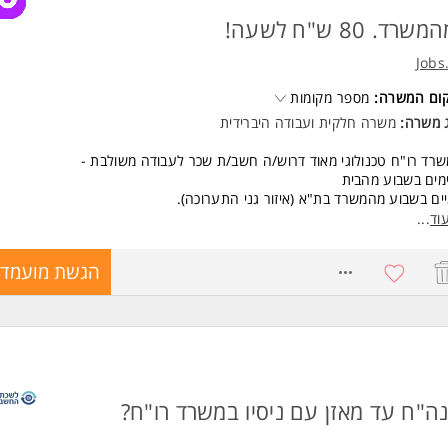
של 3-5 שנים בתחום השכר
שרד. 80 ש"ח לשעה!
יטה מלאה בדיני עבודה, מיסוי שכר וביטוח לאומי
בוהה ב-Excel, יכולת אנליטית ודיוק ברמה גבוהה
Jobs
סיון מחברה פיננסית- יתרון
ניקס מעודדת ותומכת בהעסקת עובדים עם מוגבלות
קום המשרה:
מספר מקומות
משרה מיועדת לנשים ולגברים כאחד.
ג משרה:
משרה חלקית
ו
עבודה היברידית
ד משרות ומידע על הפניקס >
רד רו"ח טכנולוגי מאוד דרוש/ה חשב/ת שכר לעבודה משולבת -
יים בשבוע מהמשרד בת"א (איזור גני התערוכה).
וד
...
ודשיות.
8735912
הגשת מועמדו
הול תהליך השכר מקצה לקצה, עבודה על מיכפל, אנגלית מעולה (המשרד נותן 
רות בחו"ל המעסיקות עובדים בארץ).
3 שנים כחשבת שכר - חובה על מיכפל! אנגלית מעולה.
דה לטווח ארוך.
לת לשלב בין עבודה מהבית לעבודה מהמשרד בת"א.
ה"ח עד מאזן עם ניסיו במשרד רו"ח?
ת וימים - גמישים מאוד.