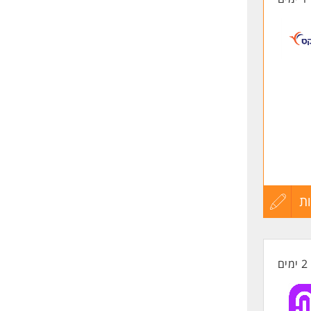
ת
עדכון
קורות
ם.
2 ימים
החיים
לפני