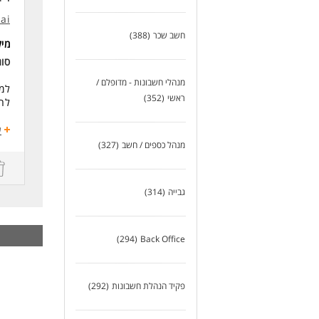
ניס
.ai
ניס
חשב שכר
(388)
מי
לעו
סו
מנהלי חשבונות - מדופלם /
למש
ראשי
(352)
להנ
ניס
ע
ניס
מנהל כספים / חשב
(327)
ניס
א-ה 17:00
גבייה
(314)
מהמ
שכר גלובל
סבי
(294)
Back Office
בהג
פרט
פקיד הנהלת חשבונות
(292)
הפר
נית