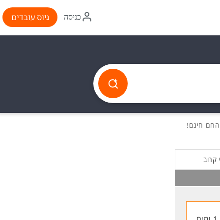
איקון
גיוס עובדים
כניסה
התחברות
 קרוב
1 ימים