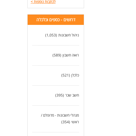
לכתבות נוספות
>
מש
לעו
דרי
תוא
דרושים - כספים וכלכלה
ניסיון של 3-5 
ניס
ניהול חשבונות
(1,053)
ניסי
ניסיון
שלי
היכרות מ
רואה חשבון
(589)
יתר
יכו
מיו
כלכלן
(521)
חשב שכר
(395)
מנהלי חשבונות - מדופלם /
ראשי
(354)