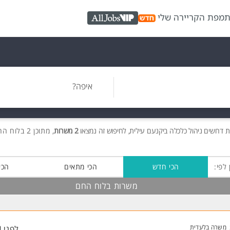
ת
מפת הקריירה שלי
AllJobs VIP
איפה?
ת
דרושים
ניהול כלכלה ביקנעם עילית, לחיפוש זה נמצאו
2 משרות
, מתוכן 2 בלוח החם חינם!
 לפי:
הכי חדש
הכי מתאים
הכי
משרות בלוח החם
משרה בלעדית
לפני 4 שעות