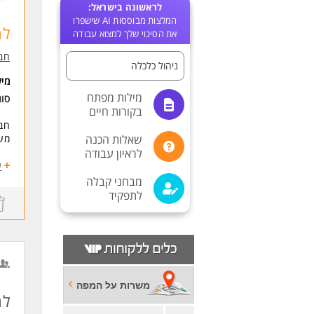
לראשונה בישראל:
המלצות מבוססות AI שישפרו
לחברת C
את הסיכוי שלך למצוא עבודה
חבר
ניהול כלכלה
מי
מילות מפתח
סו
בקורות חיים
שאלות הכנה
מער
לראיון עבודה
במ
ע
אחר
מבחני קבלה
יד 
לתפקיד
בני
ניה
אחר
לה
ניתו
ניה
אחר
משרות על המפה
לח
ניה
אחר