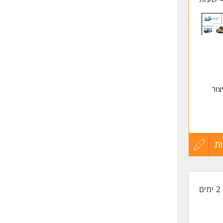
צור
ת
עדכון
ם
קורות
2 ימים
החיים
לפני