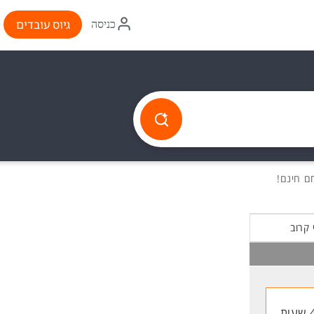
איקון
גיוס עובדים
כניסה
התחברות
 קרוב