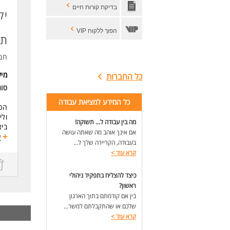
הבנ
בדיקת קורות חיים
יק
עבו
ניה
הפוך ללקוח VIP
תק
ניסיון ב-IFRS עבודה מו
במ
חב
כפי
מי
כל החברות
זמי
מי
סו
כל המידע למציאת עבודה
דרי
הכנ
רוא
ולי
מה בין עבודה ל... תשוקה!
ניסיון של 5 שנים לפ
ביצ
אם אינך אוהב מה שאתה עושה
ניס
ברו
ע
ניס
בעבודה, הקריירה שלך ל...
הכנ
פינ
קרא עוד
>
ביצ
ניס
הכנ
ניס
עבו
כיצד להצליח בתפקיד ניהולי
שליטה
עם 
ראשון?
ניסיון ב
עבוד
בין אם קודמתם בתוך הארגון
אנג
שלכם או שהתקבלתם למשר...
יכו
נתו
קרא עוד
>
- ה
השת