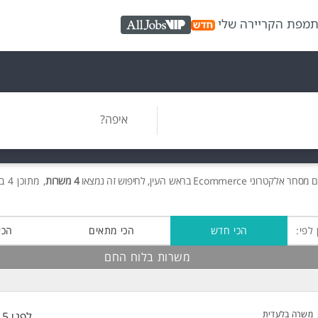
ת
מפת הקריירה שלי
AllJobs VIP
איפה?
ם
מסחר אלקטרוני Ecommerce בראש העין, לחיפוש זה נמצאו
4 משרות
, מתוכן 4 בלוח החם חינם!
 לפי:
הכי חדש
הכי מתאים
הכי
משרות בלוח החם
משרה בלעדית
לפני 15 שעות