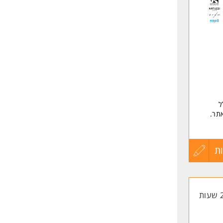
לפני
שליחה
ולל
תר.
.
ת
עדכון
קורות
וסידור
החיים
קיים
לפני