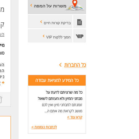
עבוד
משרות על המפה
ויי
הפק
קמ
בדיקת קורות חיים
וע"י
השמ
דרי
הפוך ללקוח VIP
ניסיון
מי
סו
(MCP) ו/או a Cloud
ניסיון ב
כל החברות
השמ
שליט
התפ
יכו
ניה
היכרות עם cs
כל המידע למציאת עבודה
ניה
ע
היכרו
הטמ
יכו
כל מה שרציתם לדעת על
בני
אנו
מבחני המיון ולא העזתם לשאול
הזנ
תוא
זומנתם למבחני מיון ואין לכם
ניה
* ה
מושג לקראת מה אתם ה...
המש
קרא עוד
>
המש
לעו
לכתבות נוספות
>
דרי
תוא