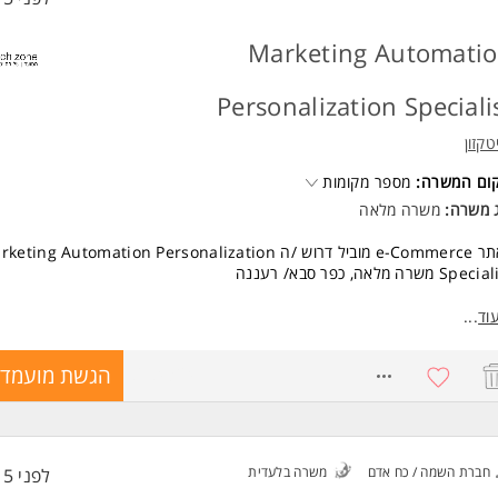
Marketing Automati
Personalization Speciali
טקזון
קום המשרה:
מספר מקומות
ג משרה:
משרה מלאה
לאתר e-Commerce מוביל דרוש /ה eting Automation Personalization
Sp משרה מלאה, כפר סבא/ רעננה
עי (Hands-On), הדורש רקע טכנולוגי ואנליטי חזק.
וד
...
מי אחריות:
8684324
הגשת מועמדו
תפעול שוטף, הקמה ובקרה של מסעות לקוח ואוטומציה שיווקית ב- salesforce
Marketing Cloud (MC
אחריות תפעולית וטכנית מלאה על תחום ה- email marketing וקמפ
 ב- SMSים, WhatsApp, פושים באפליקציה ועוד
עבודה על מערכת הפרסונליזציה באתר הסחר salesforce Marketing
חברת השמה / כח אדם
משרה בלעדית
לפני 15 שעות
Personalization (MC