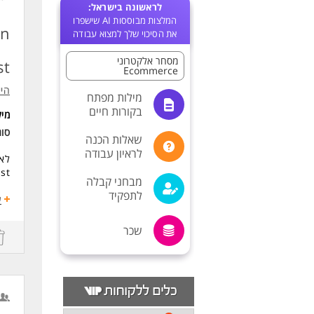
לראשונה בישראל:
המלצות מבוססות AI שישפרו
on
את הסיכוי שלך למצוא עבודה
מסחר אלקטרוני
st
Ecommerce
היי
מילות מפתח
בקורות חיים
מי
סו
שאלות הכנה
לראיון עבודה
ecialist
מבחני קבלה
לתפקיד
תפקיד ביצו
ע
תחו
שכר
E)
ההתקשרות
P)