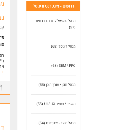
ניסיון של 
דרושים - אינטרנט ודיגיטל
ניס
אנג
גב
זיק
מנהל סושיאל / מדיה חברתית
קבו
(97)
לעו
מי
סו
מנהל דיגיטל
(68)
רוצ
(68)
SEM \ PPC
אחר
תחו
ע
1. ניהול קטלוג וסחר (Commercial Operations):
אחר
מנהל תוכן / עורך תוכן
(66)
עבודה 
יישום מד
בקר
מאפיין / מעצב UI / UX
(55)
2. שיווק באתר (On-Site Marketing) ושיפור יחס המרה:
ייש
קטגוריות (ing
מנהל מוצר - אינטרנט
(54)
דר
והת