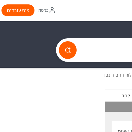
איקון
גיוס עובדים
כניסה
התחברות
 קרוב