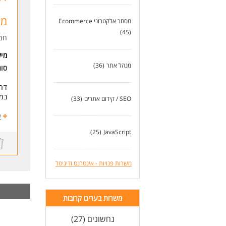
עבו
עצ
מת
מסחר אלקטרוני Ecommerce
3. חווית לקוח, תוכן ופיתוח:
(45)
חב
ומי
אחריות ע
מי
הוב
מנהל אתר
(36)
סו
וביצו
דר
דרי
במ
SEO / קידום אתרים
(33)
חוב
ניה
ע
ניס
ניה
ועמ
(25)
JavaScript
הוב
ניסיו
מעק
הבנ
אפי
דיי
משרות פנויות - אינטרנט ודיגיטל
אורג
יכו
ניהו
יחס
* ה
דרי
משרות בערים קרובות
ניס
לעו
ניס
נחשונים (27)
ניסיון 