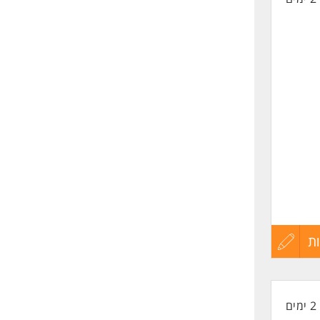
ת
עדכון
קורות
2 ימים
החיים