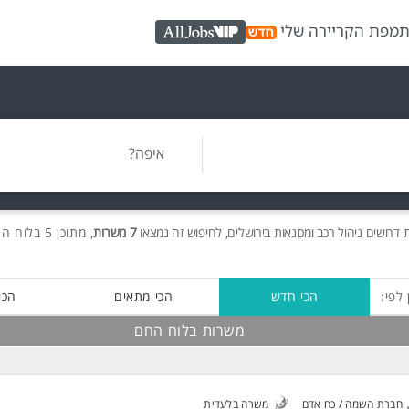
ת
מפת הקריירה שלי
AllJobs VIP
איפה?
ת
דרושים
ניהול רכב ומכונאות בירושלים, לחיפוש זה נמצאו
7 משרות
, מתוכן 5 בלוח החם חינם!
 לפי:
הכי חדש
הכי מתאים
הכי
משרות בלוח החם
חברת השמה / כח אדם
משרה בלעדית