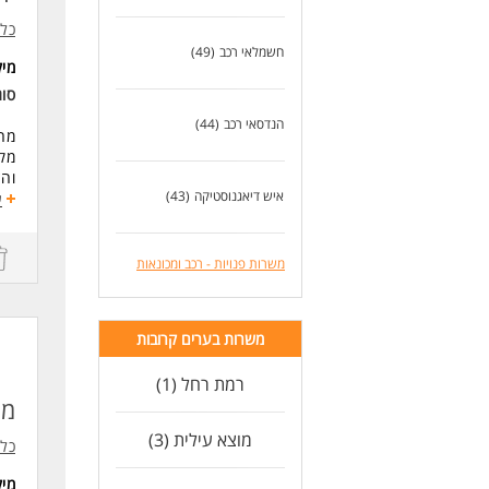
כלמ
חשמלאי רכב
(49)
מי
סו
הנדסאי רכב
(44)
מחפ
מקצ
והצ
איש דיאגנוסטיקה
(43)
ע
התפ
עמי
פעי
משרות פנויות - רכב ומכונאות
טכנ
דרי
משרות בערים קרובות
למ
ניס
יכו
רמת רחל (1)
ניס
מנ
הסמ
מוצא עילית (3)
ניס
כלמ
ימים א'-ה' 
מי
ימי