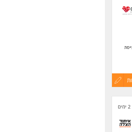
לפני
שליחה
ייסת
ך רכב
ת
עדכון
קורות
2 ימים
החיים
לפני