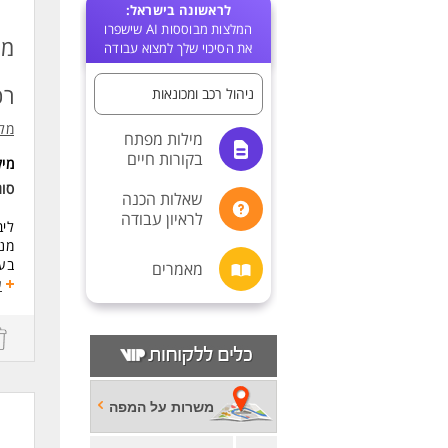
לראשונה בישראל:
המלצות מבוססות AI שישפרו
מנ
את הסיכוי שלך למצוא עבודה
רכ
ניהול רכב ומכונאות
מלי
מילות מפתח
בקורות חיים
מי
סו
שאלות הכנה
לראיון עבודה
ליב
מנה
בעל
מאמרים
אנג
ע
שכר
דרי
ניס
אנג
ניס
משרות על המפה
לעו