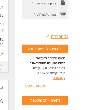
בדיקת קורות חיים
מנ
הפוך ללקוח VIP
EL
מי
סו
כל החברות
מנה
כל המידע למציאת עבודה
אם 
ע
משמ
כל מה שרציתם לדעת על
מבחני המיון ולא העזתם לשאול
מה
זומנתם למבחני מיון ואין לכם
ניה
מושג לקראת מה אתם ה...
הוב
קרא עוד
>
אחר
לכתבות נוספות
>
עבו
העב
בני
לא
ניה
דרושים - רכב ומכונאות
הט