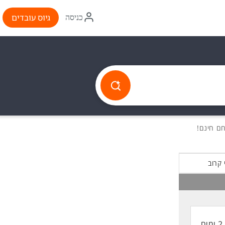
איקון
גיוס עובדים
כניסה
התחברות
 קרוב
2 ימים