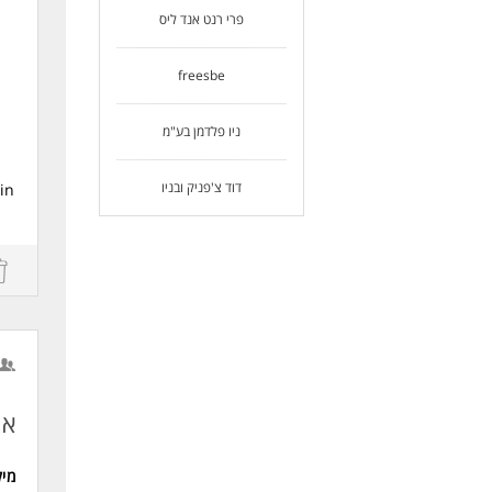
פרי רנט אנד ליס
freesbe
ניו פלדמן בע"מ
דוד צ'פניק ובניו
in
s
e
g
s
אח
מי