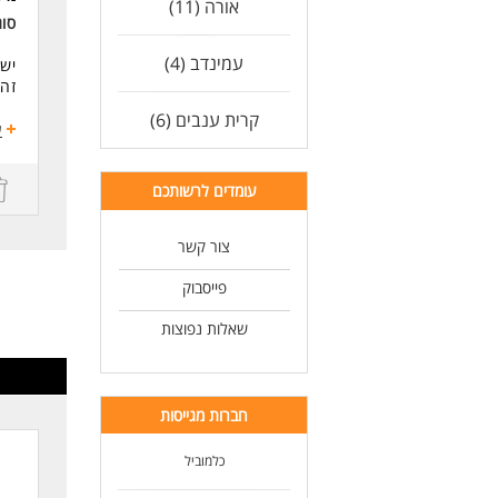
אורה (11)
סוג
לעו
עמינדב (4)
יש 
זה 
קרית ענבים (6)
אנח
ע
עבו
סטנ
עומדים לרשותכם
תפק
צור קשר
אם 
פייסבוק
דרי
למ
שאלות נפוצות
ניס
ניס
הסמכה של
אנג
חברות מגייסות
5 ימי עבודה+ ימי שישי לסרוגין. 7:30-16:00 המשרה מיועדת לנשים ולגברים כאחד.
לעו
כלמוביל