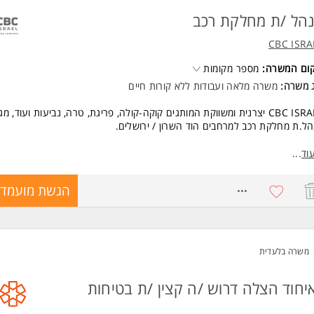
הל /ת מחלקת רכב
CBC ISRA
קום המשרה:
מספר מקומות
ג משרה:
משרה מלאה
ו
עבודות ללא קורות חיים
CBC ISRAEL יצרנית ומשווקת המותגים קוקה-קולה, פריגת, טרה, נביעות ועוד, מג
ל.ת מחלקת רכב למרחבים הוד השרון / ירושלים.
עולם הרכב הכבד, הבטיחות והניהול זורם אצלך בדם, זו ההזדמנות להוביל מער
וד
...
עותי הכולל משאיות, מלגזות וצוות מקצועי בסביבת עבודה מתקדמת ודינמית.
8499375
הגשת מועמדו
 בתפקיד?
ול ופיקוח על מערך הבטיחות של כלי הרכב והשינוע
לת תהליכי בטיחות בתעבורה ועמידה בדרישות הרגולציה
יות על תחזוקה מונעת ותחזוקת שבר של צי הרכב
דה שוטפת מול מוסכים, ספקים ונותני שירות
משרה בלעדית
רת הדרכות מקצועיות ורגולטוריות לנהגים
ית תוכניות עבודה שנתיות ויישומן
יחוד הצלה דרוש /ה קצין /ת בטיחות
ול והובלת צוות מכונאים
עם המיוחד שמחכה לך אצלנו: