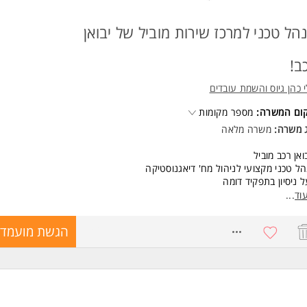
הל טכני למרכז שירות מוביל של יבואן
ב!
 כהן גיוס והשמת עובדים
קום המשרה:
מספר מקומות
ג משרה:
משרה מלאה
ואן רכב מוביל
ל טכני מקצועי לניהול מח' דיאגנוסטיקה
 ניסיון בתפקיד דומה
לית טכנית ברמה טובה
וד
...
 גבוה+רכב+תנאים מעולים
8746187
הגשת מועמדו
שות:
יון כמנהל טכני/ מנהל מח' דיאגנוסטיקה
לית טכנית ברמה טובה
יון בהדרכה טכנית המשרה מיועדת לנשים ולגברים כאחד.
ד משרות ומידע על מלי כהן גיוס והשמת עובדים >