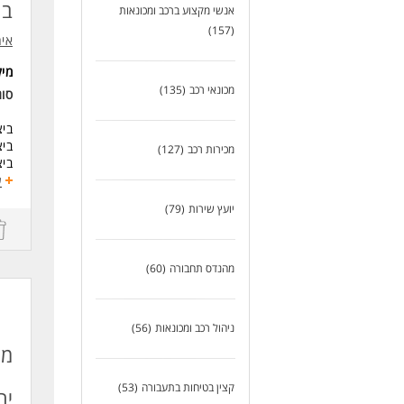
בת
אנשי מקצוע ברכב ומכונאות
תפק
(157)
עבו
אי
סבי
מי
דרי
מכונאי רכב
(135)
סוג
הסמ
רישיון 1
ביצ
ניסיון ש
ביצ
ניס
מכירות רכב
(127)
ביצ
מע
ע
הב
מיו
יועץ שירות
(79)
דרי
לעוד
תעו
ניסיון של
מהנדס תחבורה
(60)
ניס
ריש
כוש
ניהול רכב ומכונאות
(56)
יכו
יחס
מנ
שלי
קצין בטיחות בתעבורה
(53)
יר
לעו