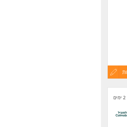
שליחה
שרה
ת
עדכון
קורות
2 ימים
החיים
לפני
שליחה