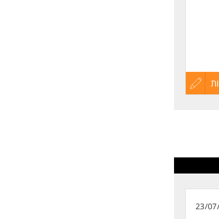
י
רה על
ת
עדכון
קורות
החיים
לפני
שליחה
23/07