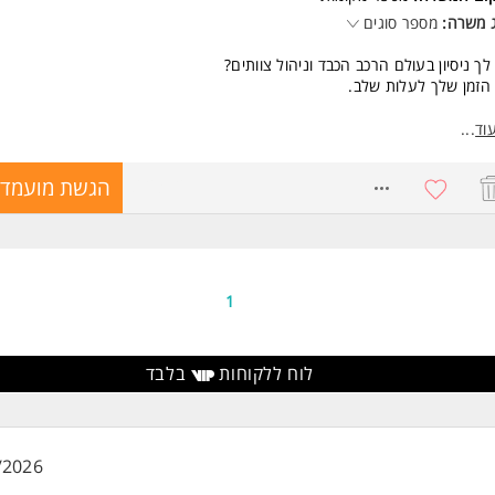
 משרה:
מספר סוגים
ד משרות ומידע על כלמוביל >
לך ניסיון בעולם הרכב הכבד וניהול צוותים?
הזמן שלך לעלות שלב.
נו מחפשים מנהל.ת צוות שיוביל.ת צוות מקצועי לעמידה ביעדים, ינהל.ת תהליכ
וד
...
דה מקצה לקצה ויהיה.תהיה אחראי.ת על תעדוף משימות, חניכת עובדים ושמי
דרטים גבוהים של איכות ובטיחות.
8623727
הגשת מועמדו
יד משמעותי עם אחריות אמיתית על צוות, תהליכים ותוצאות.
את.ה מגיע.ה מהשטח, עם יכולות ניהול והובלה - מקומך איתנו.
שות:
1
י מתאימה המשרה?
יון מקצועי בתחום הרכב המסחרי
יון בניהול צוות
לוח ללקוחות
בלבד
 סוג 3 לפחות במכונאות /חשמל רכב - יתרון
לית טכנית - יתרון
ד משרות ומידע על כלמוביל >
/2026