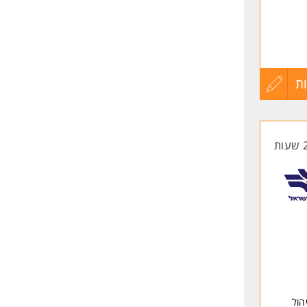
ן, מעקב
ת
עדכון
קורות
החיים
לפני
שליחה
הול