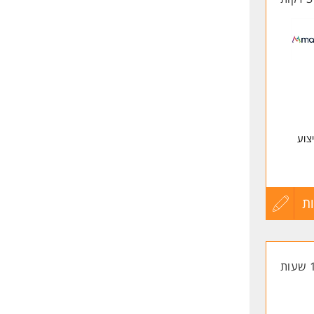
צוע
וניים.
ת
עדכון
קורות
החיים
ה עם
 במקביל
לפני