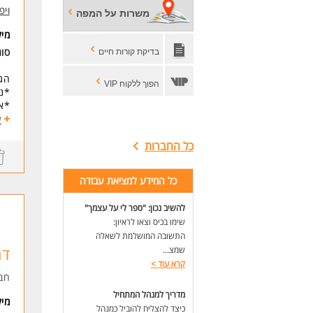
*פר
ויפ
משרות על המפה
*די
מי
*נכ
* ה
סו
בדיקת קורות חיים
לעוד
הג
הפוך ללקוח VIP
*ני
*אח
*ר
ע
*א
כל החברות
*הת
*מ
*הצ
כל המידע למציאת עבודה
*ני
*רי
להשיב נכון: "ספר לי על עצמך"
*הפ
שימו בכיס וצאו לראיון:
דרי
התשובה המושלמת לשאלה
*ני
דר
שמצ...
*שלי
קרא עוד
>
*שליטה
חב
*היכר
מדריך למנהל המתחיל
מי
*יכ
כיצד להצליח להוביל כמנהל