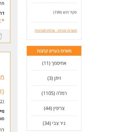
מתן
פקיד רכש
(199)
דרי
דרי
ע
בע
ניס
משרות פנויות - אדמיניסטרציה
ובק
שליטה מל
דרי
משרות בערים קרובות
תוא
ניס
אחיסמך (11)
כיש
כוש
כוש
מז
זיתן (3)
מיק
מש
(ז
תאריך ל
רמלה (1105)
רכ
לעו
צריפין (44)
מי
סו
ניר צבי (34)
לרכ