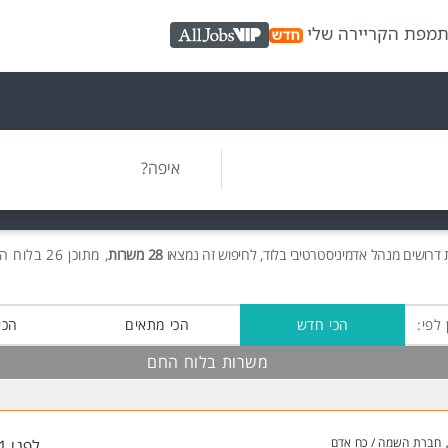
ת
מפת הקריירה שלי
AllJobs VIP
איפה?
ת
דרושים
מנהל אדמיניסטרטיבי בלוד, לחיפוש זה נמצאו
28 משרות
, מתוכן 26 בלוח החם חינם!
 לפי:
הכי חדש
הכי מתאים
הכי
משרות בלוח החם
חברת השמה / כח אדם
לפני 31 דקות