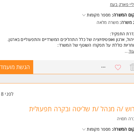
ודוקטיביות, הספק עבודה גבוה ויכולת עבודה עצמאית
ליי פארק בעמ
סקרטיות מוחלטת ואמינות גבוהה
קום המשרה:
מספר מקומות
ונות לעבודה מאומצת על פי צורך
משרה מיועדת לנשים ולגברים כאחד.
ג משרה:
משרה מלאה
 משרות ומידע על Alljobs Match >
דרת התפקיד:
הול, ארגון ואופטימיזציה של כלל התהליכים המשרדיים והתפעוליים בארגון.
ריות כוללת על תפקודו השוטף של המשרד:
כש
וד
...
חזקה
נהלות מול ספקים,
8764229
הגשת מועמדו
עקב אחר משימות המשרד
עות מחיר, אישורי הזמנות, גבייה
הול יומנים ותיאום פגישות
כוז, תיוק ואיגוד מסמכים, חוזים ומכרזים
קת דוחות תקופתיים
לפני 18 שעות
שות:
סיון קודם - חובה!
וש /ה מנהל /ת שליטה ובקרה תפעולית
טה בתוכנות Office - חובה!
 ב- Outlook - יתרון!
רה חסויה
ות עם מערכת Sap ו- Monday - יתרון!
קום המשרה:
ולת אירגון וניהול זמן
מספר מקומות