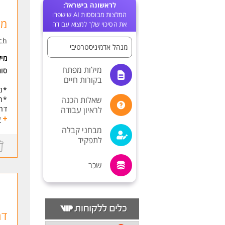
לראשונה בישראל:
המלצות מבוססות AI שישפרו
מז
את הסיכוי שלך למצוא עבודה
ch
מנהל אדמיניסטרטיבי
מי
מילות מפתח
סו
בקורות חיים
*ני
שאלות הכנה
*רי
דרי
לראיון עבודה
*עב
ע
*עז
מבחני קבלה
*עב
לתפקיד
*הת
דרי
שכר
*הש
*ני
ok
*תו
דר
*יכ