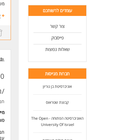
משר
עומדים לרשותכם
דרי
ע
תעו
צור קשר
ניס
וב
פייסבוק
שליטה מל
דרי
שאלות נפוצות
תוא
ניס
כיש
כוש
חברות מגייסות
כוש
מיק
לו
אוניברסיטת בן גוריון
/ת
ניתן
חב
קבוצת שטראוס
הע
למט
מי
האו
האוניברסיטה הפתוחה - The Open
סו
האו
University Of Israel
לאנשים
חבר
עבו
לעו