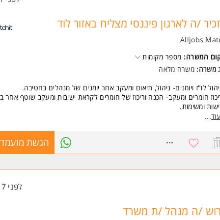
כיר /ה לארגון פיננסי מצליח באזור לוד
Alljobs Mat
קום המשרה:
מספר מקומות
ג משרה:
משרה מלאה
הול לו"ז ויומנים- ניהול, תיאום ומעקב אחר יומנים של מנהלים בחטיבה.
כוז חומרים ומעקב- הכנה וריכוז של חומרים לקראת ישיבות ומעקב שוטף אחר בי
שות ומשימות.
ודה שוטפת מול הנהלת החטיבה, מזכירות הבנק ועובדי החטיבה.
וד
...
רה בארגון אירועים פנים חטיבתיים.
ודה מול גורמי חוץ- התנהלות שוטפת וריכוז עבודה מול ספקים ונותני שירות חיצ
8757180
הגשת מועמדו
פקיד בכפיפות לעוזרת האישית של מנהלת החטיבה.
שות:
כלה אקדמית- יתרון
סיון מקצועי- ניסיון של שנתיים לפחות בתפקיד דומה- חובה
לפני 17 שעות
*שליטה מלאה ביישומי אופיס (excel, word, (power-point, היכרות מעמיק
Outlo
דעת שירות גבוהה מאוד, יחסי אנוש מצוינים ויכולת עבודה מול ממשקים מרובים
וש /ה מנהל /ת משרד
ולת תעדוף משימות, סדר וארגון ברמה גבוהה בסביבה דינמית