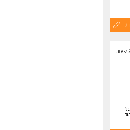
ת
עדכון
קורות
החיים
לפני
שליחה
כל
ול