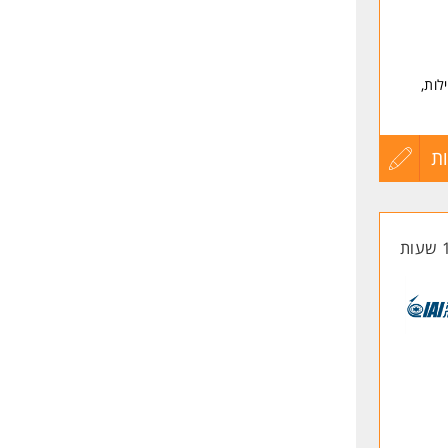
לות,
צה.
ת
עדכון
קורות
החיים
לפני
שליחה