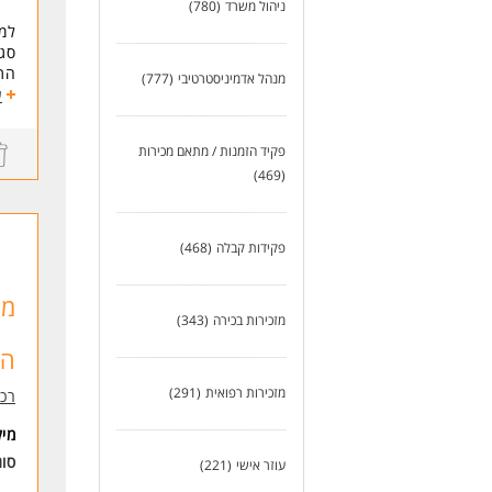
ניהול משרד
(780)
למפ
חרי
סג
יחס
התפ
אסר
מנהל אדמיניסטרטיבי
(777)
ניה
ע
אחר
תיא
סדר
תיא
שא
פקיד הזמנות / מתאם מכירות
ניה
* ה
(469)
עבו
מעק
דרי
פקידות קבלה
(468)
סטו
זמינות ל-4-5 ימי עב
היכר
מז
ניס
מזכירות בכירה
(343)
הע
לעו
מזכירות רפואית
(291)
רכ
מי
סו
עוזר אישי
(221)