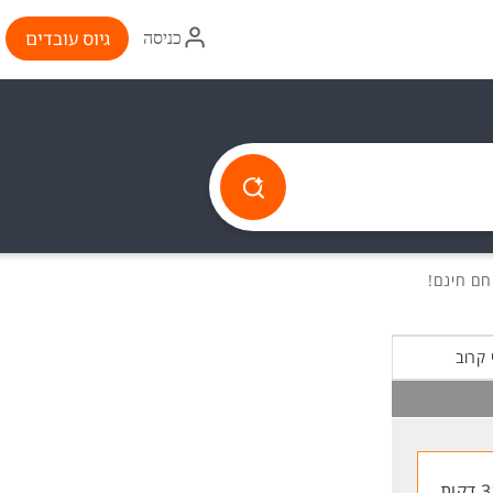
איקון
גיוס עובדים
כניסה
התחברות
 קרוב