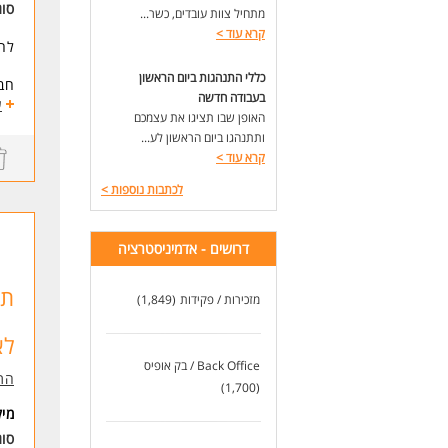
*ע
סו
מתחיל צוות עובדים, כשר...
*עמ
קרא עוד
>
*י
לחב
*תק
כללי התנהגות ביום הראשון
*תו
חבר
*ש
בעבודה חדשה
הכו
ע
האופן שבו תציגו את עצמכם
* ה
ותתנהגו ביום הראשון לע...
הג
קרא עוד
>
לעו
ניה
לכתבות נוספות
>
שיב
ניה
תיא
דרושים - אדמיניסטרציה
עבוד
אחר
תע
אחר
מזכירות / פקידות
(1,849)
דרי
לא
*ני
*ני
Back Office / בק אופיס
התע
*יכ
(1,700)
*זמ
מי
סוג
תכו