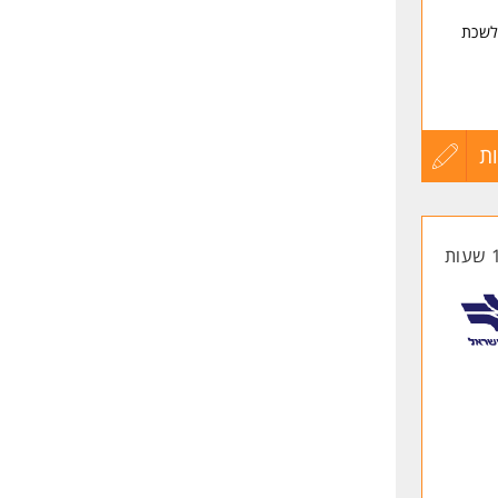
לשכת
ת
עדכון
קורות
החיים
לפני
שליחה