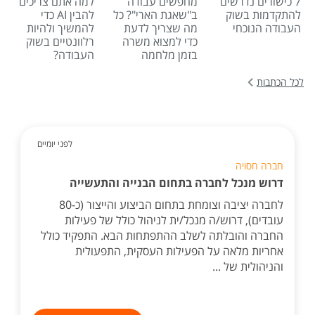
7 כישורים נדרשים
מחפשים עבודה
למה אתם צריכים
להתקדמות בשוק
ב"שאגת הארי"? כל
להבין AI כדי
העבודה הנוכחי
מה שצריך לדעת
להמשיך ולהיות
כדי למצוא משרה
רלוונטיים בשוק
בזמן מלחמה
העבודה?
לכל הכתבות
לפני יומיים
חברה חסויה
דרוש מנכל לחברה בתחום הבנייה והתעשייה
לחברה יציבה וצומחת בתחום הביצוע והייצור (כ-80
עובדים), דרוש/ה מנכל/ית לניהול כולל של פעילות
החברה והובלתה לשלב ההתפתחות הבא. התפקיד כולל
אחריות מלאה על הפעילות העסקית, התפעולית
והניהולית של ...