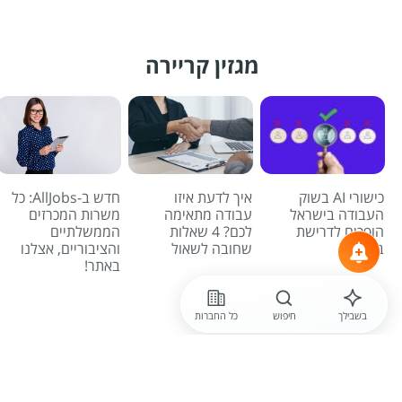
מגזין קריירה
כישורי AI בשוק
איך לדעת איזו
חדש ב-AllJobs: כל
העבודה בישראל
עבודה מתאימה
משרות המכרזים
הופכים לדרישת
לכם? 4 שאלות
הממשלתיים
בסיס
שחובה לשאול
והציבוריים, אצלנו
באתר!
לכל הכתבות
בשבילך
חיפוש
כל החברות