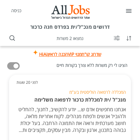
כניסה
דרושים
מנכ"ל/ית בפרדס חנה כרכור
נמצאו 2 משרות
שדרוג קו"ח
מנוי VIP
הכנה לראיון
HiAi
הציגו לי רק משרות ללא צורך בקורות חיים
לפני 20 שעות
המכללה לרפואה הוליסטית בע"מ
מנכ"ל /ית למכללת כרכור לרפואה משלימה
אנחנו מחפשים אדם ש... יודע להקשיב, לחנוך, להחליט
ולהוביל אנשים ולפתח מנהלים. לקוח אחריות מלאה,
חושב מערכתית ורואה את התמונה הרחבה. בעל יכולת
גבוהה בתכנון, ארגון ובקרה. מבין עסקים, תקציבים ות...