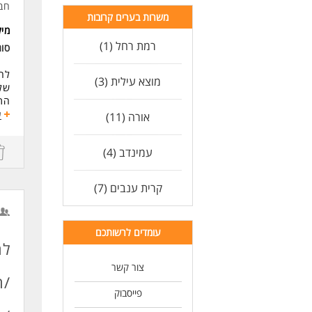
חב
ניס
משרות בערים קרובות
יכו
מי
כיש
רמת רחל (1)
סו
חשי
הזד
יתר
מוצא עילית (3)
של
פרט
התפ
היקף
הוב
ע
אורה (11)
מיק
כפי
תחו
עמינדב (4)
ניה
תהל
הוב
שיפ
לעו
קרית ענבים (7)
אחר
ניה
עבו
עומדים לרשותכם
הוב
לח
דרי
צור קשר
ניס
/ה
ניס
פייסבוק
ניס
יכו