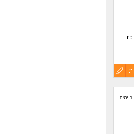
 ומורכב
בה.
 יתרון
כות
העומדת
.
ת
עדכון
קורות
1 ימים
החיים
לפני
שליחה