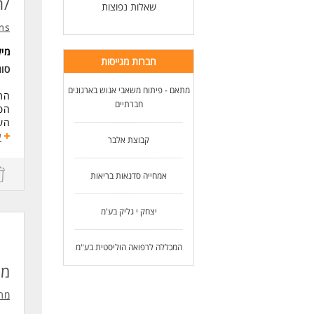
/ת
שאלות נפוצות
ראי
ניס
ms
כיש
מי
חברות מגייסות
מנה
סו
יכו
מתאם - פיתוח משאבי אנוש בארגונים
סדר
התפ
יחס
חברתיים
הפע
מחו
השו
האס
ע
קבוצת אלבר
הזד
המת
צמ
במת
המש
אמחייה סדנאות בריאות
מיק
יצחק י גליק בע'מ
דרי
1. תואר ראשון רלוונטי- חובה.
המכללה לרפואה הוליסטית בע"מ
לפח
3. שליטה מלאה באופיס (EXCEL, POWERPOINT, WORD)- חובה.
מנ
4
מו"
מתא
5. מגורים באזור הדרום- חובה.