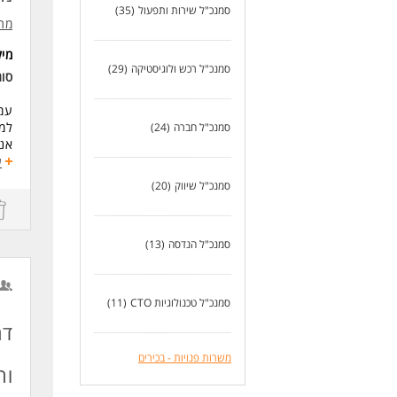
* נ
סמנכ"ל שירות ותפעול
(35)
חוב
* נ
מתא
- ח
* ש
ניס
* ח
מי
ניס
* י
סמנכ"ל רכש ולוגיסטיקה
(29)
סו
מש
היכ
* ה
עמו
מש
למו
סמנכ"ל חברה
(24)
ניס
לעו
אנו
יכו
והפ
ע
הבנ
בבס
יכו
סמנכ"ל שיווק
(20)
תחו
תנא
ניה
בני
לעו
סמנכ"ל הנדסה
(13)
גיו
אסט
יצי
הוב
סמנכ"ל טכנולוגיות CTO
(11)
עבו
דר
שמי
משרות פנויות - בכירים
דרי
וה
ניס
ניסיו