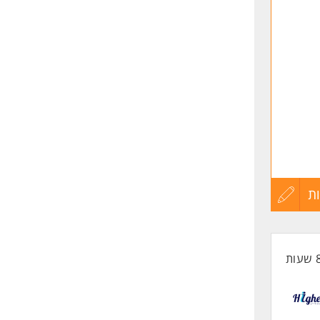
לפני
שליחה
לקהל
ת
עדכון
 העסקי
קורות
החיים
לפני