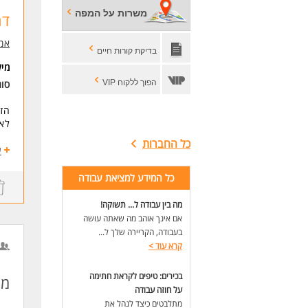
משרות על המפה
דר
אמח
בדיקת קורות חיים
מי
הפוך ללקוח VIP
סו
הזד
לא 
כל החברות
reats
ע
הרפ
דוב
כל המידע למציאת עבודה
אנח
מה בין עבודה ל... תשוקה!
של 
אם אינך אוהב מה שאתה עושה
בעבודה, הקריירה שלך ל...
תחו
קרא עוד
>
* ה
* ג
בכירים: טיפים לקראת חתימה
מנ
* ב
על חוזה עבודה
* ע
מתלבטים כיצד לנהל את
* י