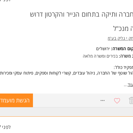
ברה ותיקה בתחום הנייר והקרטון דרוש
 מנכ"ל
ק י גליק בע'מ
קום המשרה:
ירושלים
ג משרה:
בכירים
ו
משרה מלאה
קיד כולל:
ול שוטף של החברה, ניהול עובדים, קשרי לקוחות וספקים, פיתוח עסקי ומכירות.
שות:
וד
...
שות התפקיד:
יון בניהול - חובה.
8762033
הגשת מועמדו
לות מכירה ושירות לקוחות ברמה גבוהה.
יון בתחום הסחר/קמעונאות - יתרון.
ים מצוינים למתאים/ה.
דה ירושלים המשרה מיועדת לנשים ולגברים כאחד.
לפני 7 שעות
ד משרות ומידע על יצחק י גליק בע'מ >