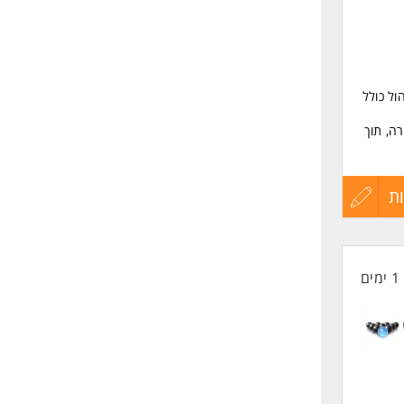
כל/ית לניהול כולל
ה, תוך
ת
עדכון
קורות
1 ימים
החיים
לפני
שליחה