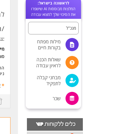
לראשונה בישראל:
המלצות מבוססות AI שישפרו
לח
את הסיכוי שלך למצוא עבודה
/ה
מנכ"ל
יצח
מילות מפתח
בקורות חיים
מי
סו
שאלות הכנה
לראיון עבודה
התפ
ניה
מבחני קבלה
לתפקיד
דרי
ע
דרי
ניס
שכר
יכו
ניס
תנא
עבו
לעו