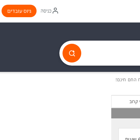
איקון
גיוס עובדים
כניסה
התחברות
 קרוב