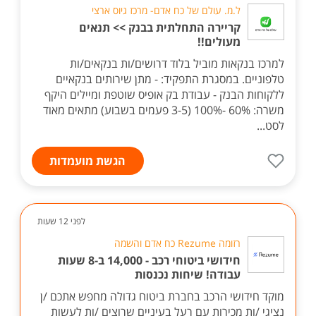
ל.מ. עולם של כח אדם- מרכז גיוס ארצי
קריירה התחלתית בבנק >> תנאים
מעולים!!
למרכז בנקאות מוביל בלוד דרושים/ות בנקאים/ות
טלפוניים. במסגרת התפקיד: - מתן שירותים בנקאיים
ללקוחות הבנק - עבודת בק אופיס שוטפת ומיילים היקף
משרה: 60% -100% (3-5 פעמים בשבוע) מתאים מאוד
לסט...
הגשת מועמדות
לפני 12 שעות
רזומה Rezume כח אדם והשמה
חידושי ביטוחי רכב - 14,000 ב-8 שעות
עבודה! שיחות נכנסות
מוקד חידושי הרכב בחברת ביטוח גדולה מחפש אתכם /ן
נציגי /ות מכירות עם רעל בעיניים שרוצים /ות לעשות