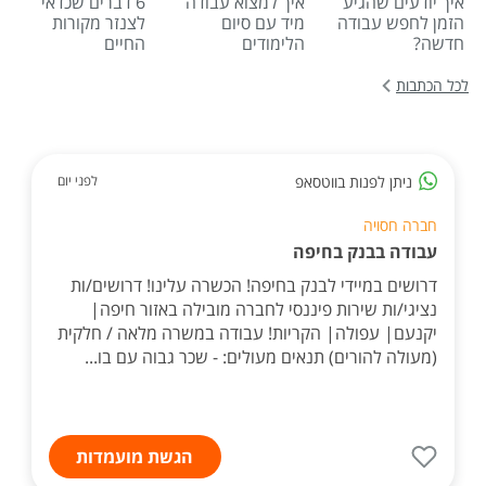
איך יודעים שהגיע
איך למצוא עבודה
6 דברים שכדאי
הזמן לחפש עבודה
מיד עם סיום
לצנזר מקורות
חדשה?
הלימודים
החיים
לכל הכתבות
ניתן לפנות בווטסאפ
לפני יום
חברה חסויה
עבודה בבנק בחיפה
דרושים במיידי לבנק בחיפה! הכשרה עלינו! דרושים/ות
נציגי/ות שירות פיננסי לחברה מובילה באזור חיפה|
יקנעם| עפולה| הקריות! עבודה במשרה מלאה / חלקית
(מעולה להורים) תנאים מעולים: - שכר גבוה עם בו...
הגשת מועמדות