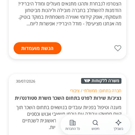
הצטרפו לנבחרת ותהנו מתנאים מעולים ומודל היברידי!
הזדמנות להשתלב בחברה מובילה וליהנות מביטחון
תעסוקתי, אופק קידומי ואווירה משפחתית במוקד בוטיק.
מה אנחנו מציעים? - מודל היברידי: אפשרות ליומ...
הגשת מועמדות
30/07/2026
חברה בתחום: ממשלתי / ציבורי
נציג/ת שירות לפרט בתחום השכר משרת סטודנט/ית
מענה וטיפול בפניות עובדים בנושאים בתחום השכר תוך
קיום ממשקי עבודה עם גורמי משאבי אנוש וכספים
בארגון. עוד על התפקיד התחייבות ראשונית לשנתיים
בתפקיד כ- 125 שעות עבודה חודשיות.
בשבילך
חיפוש
כל החברות