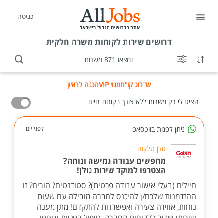
כניסה
דרושים
שירות לקוחות משרה חלקית
נמצאו 871 משרות
שדרוג קו"ח
מנוי VIP
הכנה לראיון
הציגו לי רק משרות ללא צורך בקורות חיים
ניתן לפנות בווטסאפ
לפני יום
גולן טלקום
מחפשים עבודה גמישה ונוחה?
הצטרפו למוקד שירות גולן!
חיילים (בעלי אישור עבודה פרטית)? סטודנטים? הורים? זו
ההזדמנות שלכם/ן להיכנס לחברה מובילה עם שעות
נוחות, אווירה צעירה ואפשרויות להתקדם! מתן מענה
שירותי ואדיב ללקוחות החברה, טיפול בפניות שוטפו...