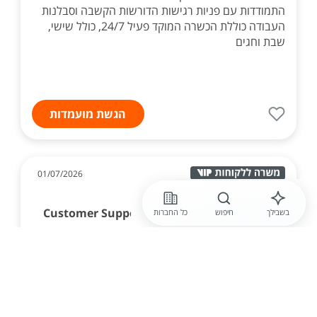
התמודדות עם פניות רגישות הדורשות הקשבה וסבלנות
העבודה כוללת הכשרה המוקד פעיל 24/7, כולל שישי,
שבת וחגים
הגשת מועמדות
01/07/2026
חברה חסויה
Customer Support & Onboarding Specialist
בשבילך
חיפוש
כל החברות
אנחנו מגייסים Customer Support & Onboarding
Specialist לחברת SaaS המספקת פלטפורמת
Marketing Automation לעסקים. תפקיד המשלב
עבודה עם לקוחות, אונבורדינג ותמיכה טכנית מתקדמת.
משרה מלאה מהבית. ...