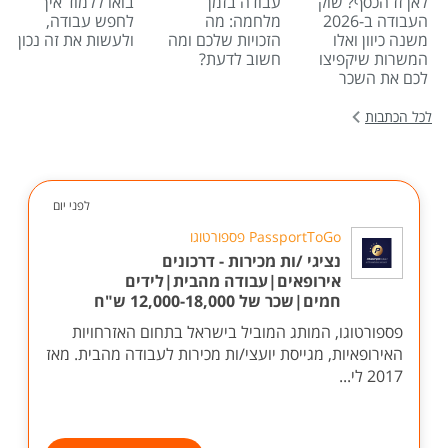
לאן זז הכסף? שוק
עבודה בזמן
בואו ללמוד איך
העבודה ב-2026
מלחמה: מה
לחפש עבודה,
משנה כיוון ואלו
הזכויות שלכם ומה
ולעשות את זה נכון
המשרות שיקפיצו
חשוב לדעת?
לכם את השכר
לכל הכתבות
לפני יום
PassportToGo פספורטוגו
נציגי /ות מכירות - דרכונים
אירופאים|עבודה מהבית|לידים
חמים|שכר של 12,000-18,000 ש"ח
פספורטוגו, המותג המוביל בישראל בתחום האזרחויות
האירופאיות, מגייסת יועצי/ות מכירות לעבודה מהבית. מאז
2017 לי...