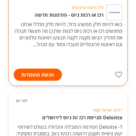
כלל ביטוח ופיננסים
רכז או רכזת גיוס - הזדמנות חדשה
בואו להיות חלק ממשהו גדול, להיות חלק מכלל! אנחנו
מחפשים רכז או רכזת גיוס לצוות שלנו:) מה תעשו? תנהלו
את תהליך הגיוס מקצה לקצה תבצעו ראיונות טלפוניים
וגם ראיונות פרונטליים תעבדו צמוד עם מנהל...
הגשת מועמדות
לפני יום
דלויט ישראל ושות
Deloitte מגייסת רכז /ת גיוס לירושלים
ל- Deloitte הפירמה המובילה והגדולה בעולם לשירותי
יעוץ וראיית חשבון דרוש/ה רכז/ת גיוס. במסגרת התפקיד: