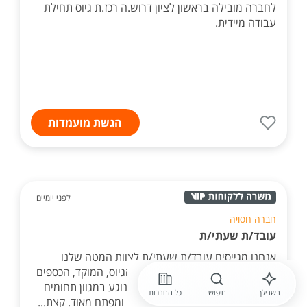
לחברה מובילה בראשון לציון דרוש.ה רכז.ת גיוס תחילת
עבודה מיידית.
הגשת מועמדות
לפני יומיים
חברה חסויה
עובד/ת שעתי/ת
אנחנו מגייסים עובד/ת שעתי/ת לצוות המטה שלנו
שמנהל את תחום משאבי האנוש, הגיוס, המוקד, הכספים
והטכנולוגיה. התפקיד רוחבי ומגוון, נוגע במגוון תחומים
בשבילך
חיפוש
כל החברות
בפעילות המשרד, דורשני אך מלמד ומפתח מאוד. קצת...