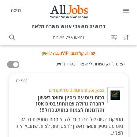
כניסה
דרושים
משאבי אנוש משרה מלאה
נמצאו 736 משרות
שדרוג קו"ח
מנוי VIP
הכנה לראיון
הציגו לי רק משרות ללא צורך בקורות חיים
לפני יום
S.e.jobs פתרונות גיוס מתקדמים
רכזת גיוס עם ניסיון ותואר ראשון
לחברה גדולה וצומחת! בסיס 10K
והזדמנות לצמוח במותג גדול!!!
מחלקת הגיוס של חברה גדולה וצומחת מחפשת רכז/ת
גיוס עם ניסיון ותואר ראשון להצטרפות לצוות שמוביל את
הצמי...