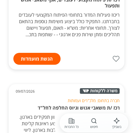
ותפעול
ריכוז פעילות המדור בתחומי הפיתוח המקצועי לעובדים
בחברתנו. התפקיד כולל ביצוע משימות נוספות בהתאם
לצורך. תחומי אחריות: מש"א - תאום, תפעול ויישום
תהליכים ומתן שירות פנים ארגוני - - שותפות בתכ...
הגשת מועמדות
09/07/2026
חברה בתחום: מלכ"רים ועמותות
רכז /ת משאבי אנוש וגיוס החלפה לחל"ד
ניהול תהליכי גיוס מקצה לקצה למגוון תפקידים בארגון.
פרסום משרות, איתור מועמדים וביצוע ראיונות קליטת
בשבילך
חיפוש
כל החברות
עובדים חדשים וליווי תהליך ההשתלבות בארגון. ליווי