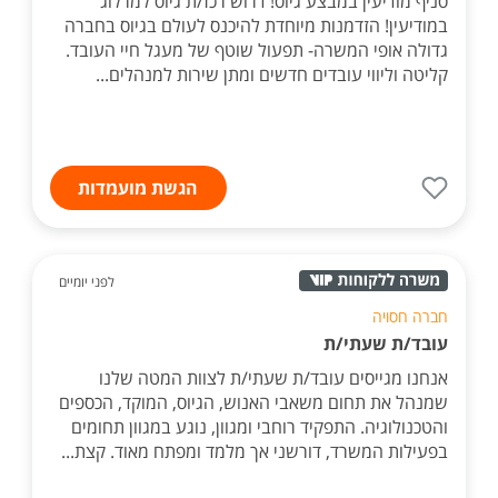
סניף מודיעין במבצע גיוס! דרוש רכז/ת גיוס למרלוג
במודיעין! הזדמנות מיוחדת להיכנס לעולם בגיוס בחברה
גדולה אופי המשרה- תפעול שוטף של מעגל חיי העובד.
קליטה וליווי עובדים חדשים ומתן שירות למנהלים...
הגשת מועמדות
לפני יומיים
חברה חסויה
עובד/ת שעתי/ת
אנחנו מגייסים עובד/ת שעתי/ת לצוות המטה שלנו
שמנהל את תחום משאבי האנוש, הגיוס, המוקד, הכספים
והטכנולוגיה. התפקיד רוחבי ומגוון, נוגע במגוון תחומים
בפעילות המשרד, דורשני אך מלמד ומפתח מאוד. קצת...