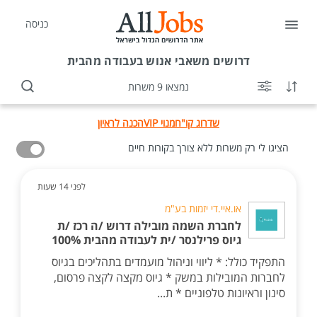
כניסה
דרושים
משאבי אנוש בעבודה מהבית
נמצאו 9 משרות
שדרוג קו"ח
מנוי VIP
הכנה לראיון
הציגו לי רק משרות ללא צורך בקורות חיים
לפני 14 שעות
או.איי.די יזמות בע"מ
לחברת השמה מובילה דרוש /ה רכז /ת
גיוס פרילנסר /ית לעבודה מהבית 100%
התפקיד כולל: * ליווי וניהול מועמדים בתהליכים בגיוס
לחברות המובילות במשק * גיוס מקצה לקצה פרסום,
סינון וראיונות טלפוניים * ת...