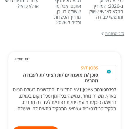
כלי AI לשיווק
ה-AI לא יחליף
עבודה זמנית: כדאי
ב-2026: המדריך
אתכם, אבל מי
או לא כדאי?
המלא לאנשי שיווק
ששולט בו- כן.
ומחפשי עבודה
מדריך הכשרות
וכלים ל-2026
לכל הכתבות
לפני יומיים
SVT JOBS
סוכן /ת מועמדים /ות רציני /ת לעבודה
מהבית
לפלטפורמת SVT.JOBS החלוצית והחדשנית בעולם הגיוס
בארץ. משרה נוחה, גמישה בכל זמן ומכל מקום בעולם.
דרוש/ה סוכן/ת מועמדים/ות רציני/ת לעבודה מהבית.
תפקיד פרילנס/רית עצמאי. התפקיד מתאים למי שעולם...