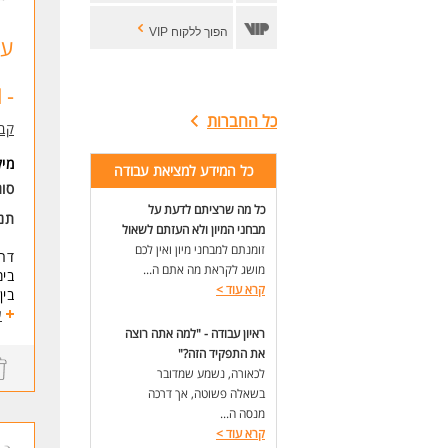
הפוך ללקוח VIP
עו
-29411
כל החברות
קב
מי
כל המידע למציאת עבודה
סוג
כל מה שרציתם לדעת על
תנא
מבחני המיון ולא העזתם לשאול
זומנתם למבחני מיון ואין לכם
דרו
מושג לקראת מה אתם ה...
בימ
קרא עוד
>
בין ה
ימי 
ע
שכר - 2
ראיון עבודה - "למה אתה רוצה
ריש
את התפקיד הזה?"
אור
לכאורה, נשמע שמדובר
נסיעות
בשאלה פשוטה, אך דרכה
מנסה ה...
דרי
קרא עוד
>
נכו