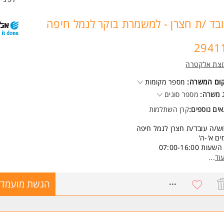
בד /ת חצרן - למשמרת בוקר לנמל חיפה
וצת אלקטרה
קום המשרה:
מספר מקומות
 משרה:
מספר סוגים
ים נוספים:
קרן השתלמות
ש/ה עובד/ת חצרן לנמל חיפה
ים א'-ה'
שעות 07:00-16:00
שישי לסירוגין בין השעות - 07:00-12:00
וד
...
4 ש"ח לשעה
יון רכב-חובה!!!
8765587
הגשת מועמדו
חות צהריים
 - 500 ש"ח חודשי
שות:
נות לעבודה בימים ובשעות הנדרשות!