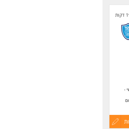
קורות
החיים
לפני
שליחה
 -
ם
ת
עדכון