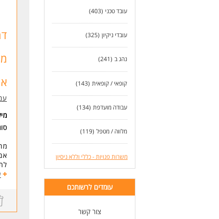
עובד טכני
(403)
שכר 40+
דרי
דר
עובדי ניקיון
(325)
זמינות ל5 משמ
שיר
מי
נהג ב
(241)
מה 
קלי
אמ
קופאי / קופאית
(143)
קרן
מגו
עמו
אלק
עבודה מועדפת
(134)
מי
לעו
סוג
מלווה / מטפל
(119)
מח
אם 
משרות פנויות - כללי וללא ניסיון
לתפ
בדי
ע
וה
עומדים לרשותכם
מה
- ע
- צ
צור קשר