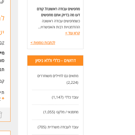
אמי
מחפשים עבודה ראשונה? קודם
קרן
דעו מה בדיוק אתם מחפשים
המש
לח
כשמחפשים עבודה ראשונה
*סל
מתן
ההזדמנויות רבות והאפשרויו...
יש
הטב
קרא עוד
>
ליד
קב
לכתבות נוספות
>
אלק
המש
מי
דרושים - כללי וללא ניסיון
סוג
לעו
תנא
מתאים גם לחיילים משוחררים
קבו
(2,224)
תיא
עובד כללי
(1,147)
מענה 
ע
הת
צפי
מחסנאי / מלקט
(1,055)
משמרו
משמר
עובד לעבודה משרדית
(705)
משמר