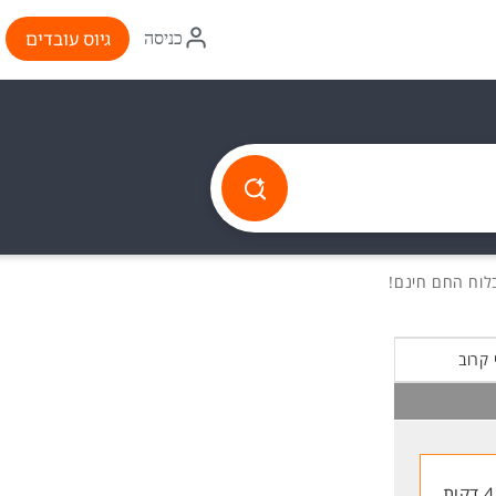
איקון
גיוס עובדים
כניסה
התחברות
 קרוב