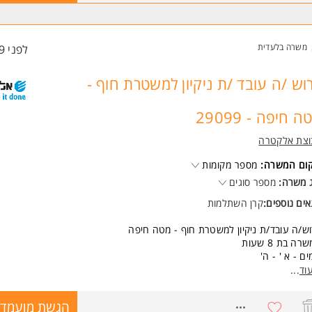
 התחלתי מ-14K.
שות:
ל /ת רישיון נהיגה D-D1-D2 - חובה.
משרה בלעדית
לפני 39 דקות
כונות לעבוד באזור המרכז - חובה.
על /ת ניסיון קודם - יתרון.
משרה מיועדת לנשים ולגברים כאחד.
וש /ה עובד /ת ניקיון למשטרת חוף -
ד משרות ומידע על הסעות פרימיום >
ה חיפה - 29099
וצת אלקטרה
קום המשרה:
מספר מקומות
 משרה:
מספר סוגים
ים נוספים:
קרן השתלמות
ש/ה עובד/ת ניקיון למשטרת חוף - מטה חיפה
ה בת 8 שעות
ים - א ' - ה'
 07:00-15:00
וד
...
ל ארוחת צהריים
39. ש"ח לשעה
8666722
הגשת מועמדו
שי חודשי