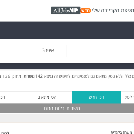
ת
מפת הקריירה שלי
AllJobs VIP
איפה?
ם
כללי וללא ניסיון מתאים גם לפנסיונרים, לחיפוש זה נמצאו
142 משרות
, מתוכן 136 בלוח החם חינם!
 לפי:
הכי חדש
הכי מתאים
הכי
משרות בלוח החם
משרה בלעדית
לפני 4 דקות