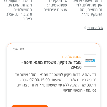
ניהול משאבי אנוש:
10 תפקידים
חדש ב-AllJobs: כל
איך מתחילים, למי
שמתאימים ל:
משרות המכרזים
זה מתאים, ומה
אנשים יצירתיים
הממשלתיים
התפקיד כולל?
והציבוריים, אצלנו
באתר!
לכל הכתבות
לפני שעה
קבוצת אלקטרה
עובד /ת ניקיון, משטרת מתנא חיפה -
29450
דרוש/ה עובד/ת ניקיון למשטרת מתנא - מול " אושר עד
"חיפה בימים א'-ה' בין השעות: 07:00-15:00 שכר -
39.11 שח לשעה ללא ימי שישי!!! כולל ארוחת צהריים
נסיעות - חופשי חודשי