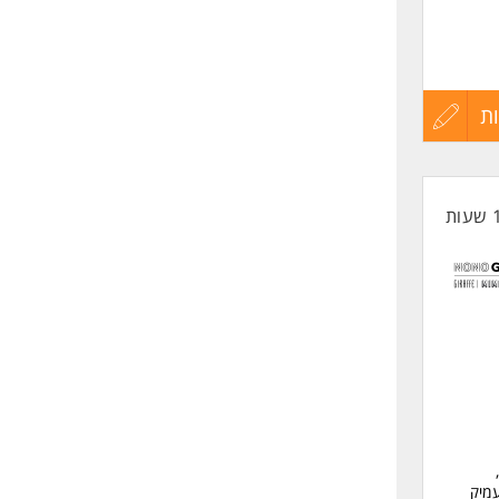
ת
עדכון
קורות
החיים
לפני
שליחה
מיק