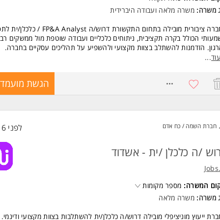
ג משרה:
משרה מלאה
ו
עבודה היברידית
לחברה ציבורית מובילה בתחום התקשורת דרוש/ה FP&A Analyst /
עותי הכולל בקרה תקציבית, ניתוחים כלכליים ועבודה שוטפת מול ממשקים רבי
גון. הזדמנות להשתלב בצוות מקצועי ולהשפיע על תהליכים עסקיים בחברה.
וד
...
שות:
שות חובה:
8717620
הגשת מועמדו
ן של כשנתיים בתפקידי FP&A / כלכלה / בקרה תקציבית.
ר ראשון בכלכלה, חשבונאות או תחום פיננסי רלוונטי.
גבוהה ב-Excel וביישומי Office.
לית ברמה גבוהה.
חברת השמה / כח אדם
לפני 16 שעות
לת ניתוח נתונים ברמה גבוהה וראייה מערכתית.
דיות, דיוק ויכולת ירידה לפרטים.
דה עם Oracle ו/או NetSuite - יתרון. המשרה מיועדת לנשים ולגברים כאחד.
וש /ה כלכלן /ית - אשדוד
ד משרות ומידע על שמרית אילן - גיוס והשמה >
Jobs
קום המשרה:
מספר מקומות
ג משרה:
משרה מלאה
רת ייעוץ מוניציפלי מובילה דרוש/ה כלכלן/ית להשתלבות בצוות מקצועי ודינמי.