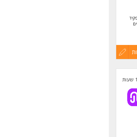
 כלכלן/ית לתפקיד
ם
ת
עדכון
קורות
החיים
לפני
שליחה