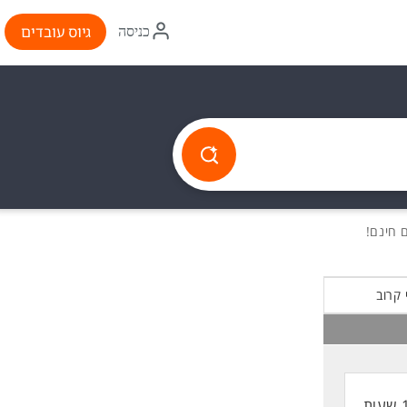
איקון
גיוס עובדים
כניסה
התחברות
 קרוב