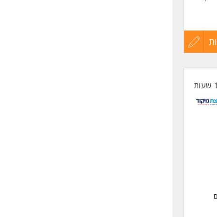
ת
עדכון
קורות
החיים
לפני
שליחה
ונקציות מתקדמות) -