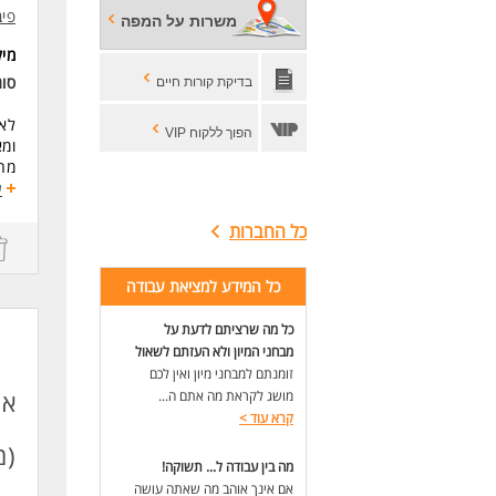
פיב
משרות על המפה
ולג
מי
לעו
סו
בדיקת קורות חיים
לאר
הפוך ללקוח VIP
ומא
מהו
משמ
ע
כל החברות
תחו
נית
ביצ
כל המידע למציאת עבודה
כתי
הוב
כל מה שרציתם לדעת על
ביצ
מבחני המיון ולא העזתם לשאול
ביצ
זומנתם למבחני מיון ואין לכם
דרי
אנ
מושג לקראת מה אתם ה...
תוא
קרא עוד
>
(מ
חוב
מה בין עבודה ל... תשוקה!
ניס
אם אינך אוהב מה שאתה עושה