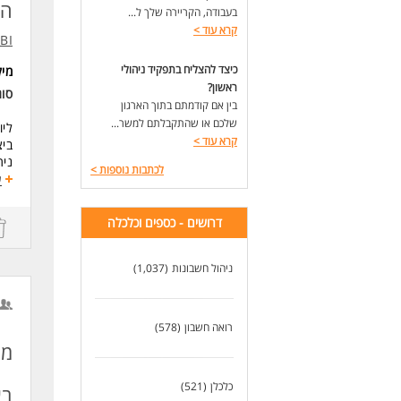
יכו
הה
בעבודה, הקריירה שלך ל...
כוש
קרא עוד
>
יכו
IBI בית השק
אחר
כיצד להצליח בתפקיד ניהולי
מי
אם
ראשון?
סו
לקב
בין אם קודמתם בתוך הארגון
שלכם או שהתקבלתם למשר...
ליו
*בל
קרא עוד
>
ביצ
ומס
נית
לכתבות נוספות
>
ידו
בניי
ע
לנש
ליו
מתן
דרושים - כספים וכלכלה
לעו
סיוע 
משרה 
ניהול חשבונות
(1,037)
דרי
תוא
רואה חשבון
(578)
ניס
ניס
מנ
ניס
שליט
כלכלן
(521)
בא
אנג