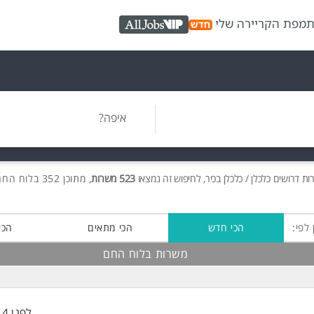
ת
מפת הקריירה שלי
AllJobs VIP
איפה?
רות
דרושים
כלכלן / כלכלן בכיר, לחיפוש זה נמצאו
523 משרות
, מתוכן 352 בלוח החם חינם!
 לפי:
הכי חדש
הכי מתאים
הכי
משרות בלוח החם
לפני 14 שעות