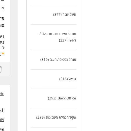
היכרות ע
או
ניסי
חשב שכר
(377)
מי
סו
צרי
תשו
מנהלי חשבונות - מדופלם /
ניה
יכו
ראשי
(337)
נית
יכו
פית
ייצ
גיו
ע
יכו
ניה
כא
מנהל כספים / חשב
(319)
ניה
לעוד
דרי
גבייה
(316)
תוא
ניס
הבנ
יכו
(293)
Back Office
ניס
ראש
yst
* ה
פקיד הנהלת חשבונות
(289)
שמר
לעו
מי