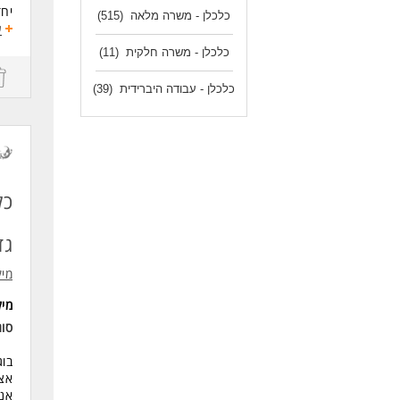
יחד
כלכלן - משרה מלאה
(515)
ע
לעוד
מה
כלכלן - משרה חלקית
(11)
נית
כלכלן - עבודה היברידית
(39)
בני
ניתוח ע
אית
כל
אחר
גד
דרי
תוא
מיק
מי
חוב
סו
ניס
בוג
אצל
יכו
אנח