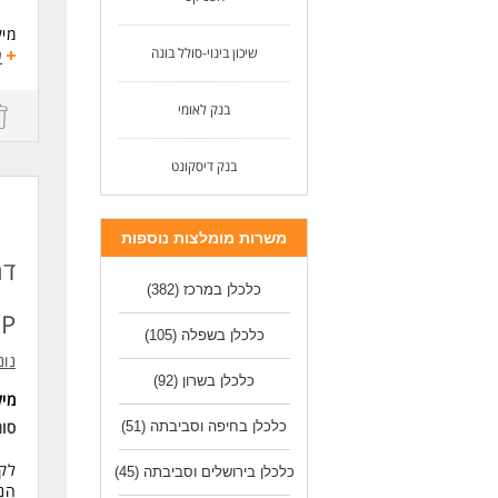
מיק
שיכון בינוי-סולל בונה
ע
תיא
* נ
בנק לאומי
* ע
* ה
* ל
בנק דיסקונט
מה 
* ס
משרות מומלצות נוספות
* ה
דר
* ע
כלכלן במרכז
(382)
דרי
P
דרי
כלכלן בשפלה
(105)
* ת
נונ
* ש
כלכלן בשרון
(92)
* י
מי
* י
סו
כלכלן בחיפה וסביבתה
(51)
* נ
* ר
לקב
כלכלן בירושלים וסביבתה
(45)
הני
המש