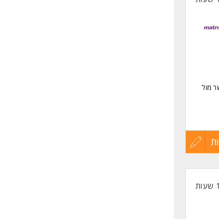
ר מול
ת
עדכון
קורות
החיים
לפני