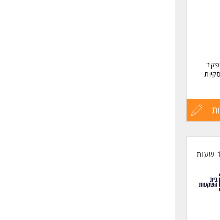
ה מיועדת לנשים
שליחה
פקיד
קיות
ת
עדכון
קורות
החיים
לפני
אות -
שליחה