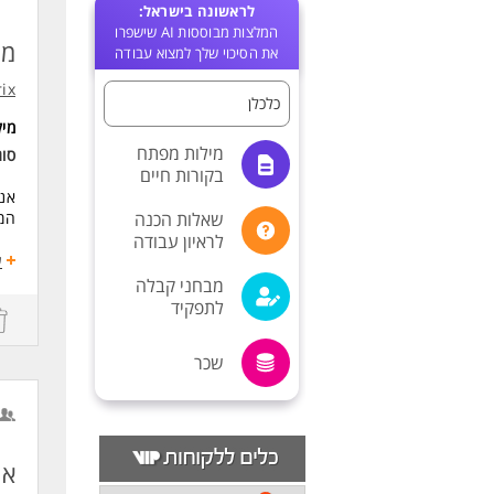
לראשונה בישראל:
המלצות מבוססות AI שישפרו
מנ
את הסיכוי שלך למצוא עבודה
ix
כלכלן
מי
מילות מפתח
סו
בקורות חיים
אנו
שאלות הכנה
המע
לראיון עבודה
תחו
ע
ניה
מבחני קבלה
הוב
לתפקיד
אפי
עבודה מול צ
שכר
שיפ
דרי
תוא
לפח
ניסיון
אנ
שליט