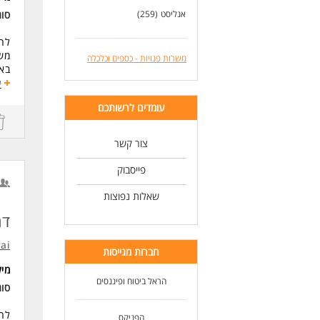
אנליסט
(259)
סו
משמ
משרות פנויות - כספים וכלכלה
באר
ע
דרי
דרי
עומדים לרשותכם
ניסיו
צור קשר
תוא
שליטה 
פייסבוק
אנג
יכו
שאלות נפוצות
יסו
ניסיון בעבו
דר
לעו
.ai
חברות מגייסות
מי
הראל ביטוח ופיננסים
סו
לחב
הפניקס