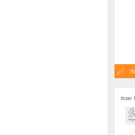
רים
ת
עדכון
קורות
החיים
לפני
שליחה