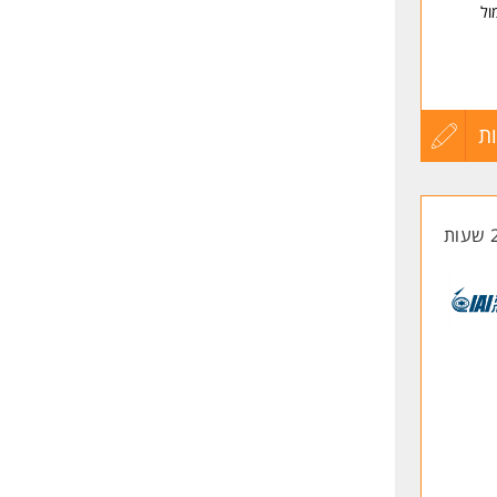
ול
ישראל.
ת
עדכון
קורות
החיים
לפני
שליחה