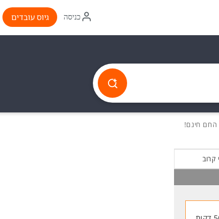
איקון
גיוס עובדים
כניסה
התחברות
 קרוב