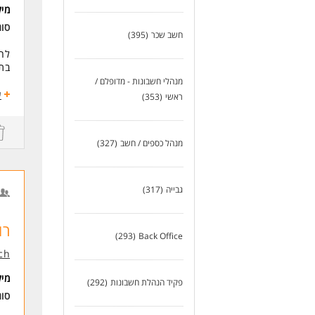
-אח
מי
-ניסיון
סו
חשב שכר
(395)
לעו
לחב
בתפ
מנהלי חשבונות - מדופלם /
במ
ע
ראשי
(353)
ניה
ניה
ביצ
מנהל כספים / חשב
(327)
עמידה
הזד
גבייה
(317)
דרי
רו"
שליט
רו
(293)
Back Office
ניסיון של
ניס
ch
שלי
מי
פקיד הנהלת חשבונות
(292)
לעו
סו