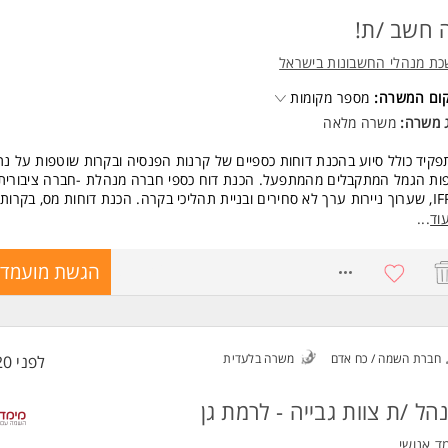
סי אנוש טובים ותקשורת בין אישית גבוהה
 חשב /ת!
משרה מיועדת לנשים ולגברים כאחד.
כת מנהלי החשבונות בישראל
 משרות ומידע על Alljobs Match >
קום המשרה:
מספר מקומות
ג משרה:
משרה מלאה
קיד כולל סיוע בהכנת דוחות כספיים של קרנות הפנסיה ובקרות שוטפות על נתו
ות הגמל המתקבלים מהמתפעל. הכנת דוח כספי חברה מנהלת -חברה ציבורית, 
IFRS, שערוך ניירות ערך לא סחירים ובניית תהליכי בקרה. הכנת דוחות מס, בקרות
וחים רגולטוריים לרשות שוק ההון ביטוח וחיסכון. עבודה בהתאם ל SOX.
וד
...
שות:
8771461
הגשת מועמדו
ה חשבון - חובה
כללי הIFRS ועריכת דוחות כספיים של חברות ציבוריות - חובה
יון בתחום הגמל והפנסיה בתפקיד דומה - חובה
 והיכרות עם הוראות הדין ורגולציה בתחום חסכון ארוך טווח - חובה
לת אנליטית גבוהה, שליטה באקסל - חובה
חברת השמה / כח אדם
משרה בלעדית
לפני 20 שעות
ת עם ה-VBA - יתרון
ון במערכות חשבשבת, פריים, נס - יתרון
צות, דיוק יכולת עבודה תחת לחץ, עמידה בלוחות זמנים
הל /ת צוות גבייה - לרמת גן
לת לימוד עצמאית והתמודדות עם ריבוי משימות במקביל המשרה מיועדת לנשים ו
חד.
ד אנושי