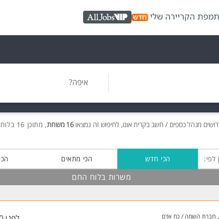
ת
מפת הקריירה שלי
AllJobs VIP
איפה?
רושים
מנהל כספים / חשב בקרית אונו, לחיפוש זה נמצאו
16 משרות
, מתוכן 16 בלוח החם חינם!
 לפי:
הכי חדש
הכי מתאים
הכי
משרות בלוח החם
חברת השמה / כח אדם
לפני 50 דקות