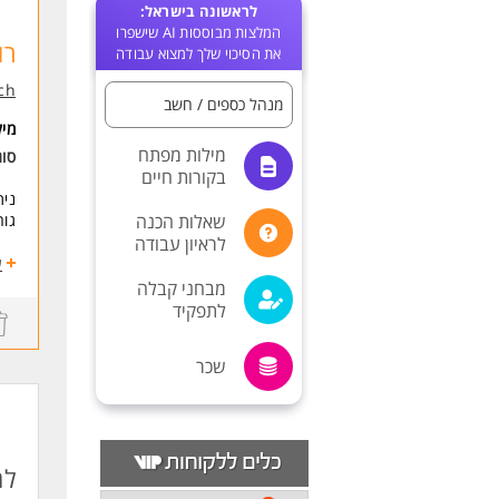
לראשונה בישראל:
המלצות מבוססות AI שישפרו
רו
את הסיכוי שלך למצוא עבודה
ch
מנהל כספים / חשב
מי
מילות מפתח
סו
בקורות חיים
נית
שאלות הכנה
גור
לראיון עבודה
התפ
ע
מבחני קבלה
דרי
לתפקיד
*רו
*הכ
*תו
שכר
*ני
פינ
*שליטה
*כו
*יכ
למ
*יו