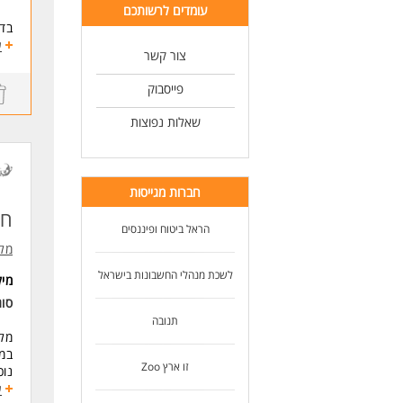
עומדים לרשותכם
בדי
זיה
ע
צור קשר
עבו
חשב
פייסבוק
המש
שאלות נפוצות
דרי
השכ
ניס
היכ
חברות מגייסות
מש
ניסי
חש
שלי
הראל ביטוח ופיננסים
אנג
מל
נכו
לשכת מנהלי החשבונות בישראל
מי
לעו
סוג
תנובה
מל
במס
זו ארץ Zoo
נוכ
מענ
ע