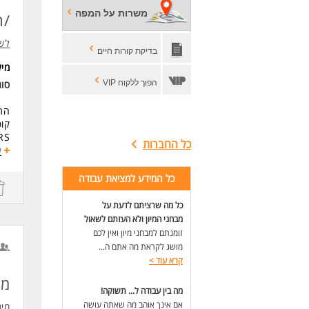
*יח
משרות על המפה
/ה
* ה
לש
לעוד
בדיקת קורות חיים
מי
הפוך ללקוח VIP
סו
התפ
קופ
כל החברות
דיו
ע
דרי
כל המידע למציאת עבודה
רוא
הכרות עם 
כל מה שרציתם לדעת על
ניס
מבחני המיון ולא העזתם לשאול
ידע
זומנתם למבחני מיון ואין לכם
יכו
מושג לקראת מה אתם ה...
הכרו
קרא עוד
>
נסי
חרי
מנ
מה בין עבודה ל... תשוקה!
יכו
כא
אם אינך אוהב מה שאתה עושה
מימ