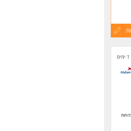
ת
עדכון
קורות
1 ימים
החיים
לפני
שליחה
דוחות
ימיים