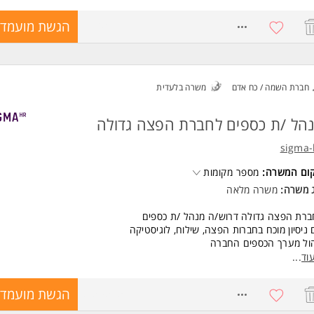
צוניים.
ה מלאה בפתח תקווה, עם אופציה להיברידיות.
8770468
הגשת מועמדו
שות:
יסיון של שנתיים כחשב/ת שכר
ליטה בתוכנות שכר ונוכחות
כרות מעמיקה עם דיני עבודה ורגולציה בתחום
חברת השמה / כח אדם
משרה בלעדית
כולת עבודה עצמאית, דיוק ויחסי אנוש טובים המשרה מיועדת לנשים ולגברים כא
ד משרות ומידע על מלם תים >
הל /ת כספים לחברת הפצה גדולה
sigma-
קום המשרה:
מספר מקומות
ג משרה:
משרה מלאה
ברת הפצה גדולה דרוש/ה מנהל /ת כספים
ניסיון מוכח בחברות הפצה, שילוח, לוגיסטיקה
הול מערך הכספים החברה
ול צוות של הנהלת חשבונות
וד
...
ול החלטות אסטרטגיות שקשורות לרווחיות, תפעול
דה מול בנקים
8759595
הגשת מועמדו
שות: