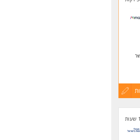
ול
ישראל.
ת
עדכון
קורות
החיים
לפני