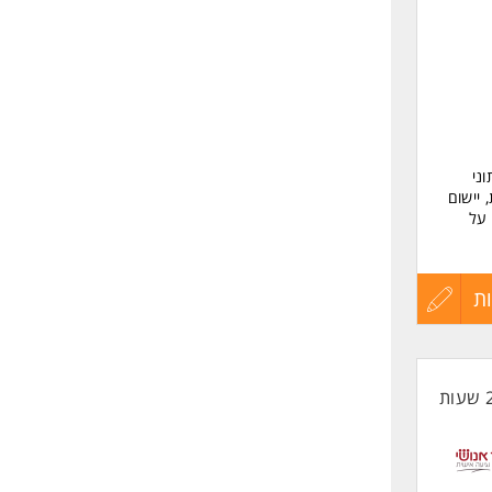
שליחה
ני
יישום
 על
ת
עדכון
קורות
החיים
לפני
לגברים