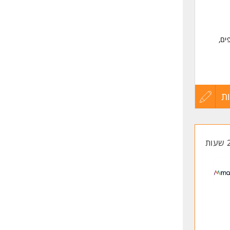
ים,
ת
עדכון
קורות
החיים
לפני
שליחה