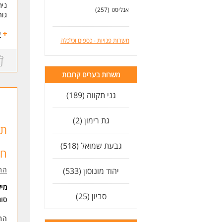
נית
אנליסט
(257)
גור
התפ
ע
משרות פנויות - כספים וכלכלה
דרי
*רו
*הכ
משרות בערים קרובות
*תו
*ני
גני תקווה (189)
פינ
*שליטה
*כו
גת רימון (2)
*יכ
תע
*יו
*יח
גבעת שמואל (518)
חש
* ה
התע
יהוד מונוסון (533)
לעוד
מי
סביון (25)
סו
התפ