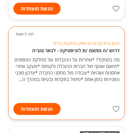
הגשת מועמדות
לפני 5 שעות
הרמן פרוג'קט (צ.ח) שיווק והחזקות בע"מ
דרוש /ה מתאמ /ת לוגיסטיקה - לבאר טוביה
מה בתפקיד? *אחריות על ההובלות של מחלקת התוספים
*תיאום שוטף מול חברות ההובלה ולקוחות *מעקב אחרי
אחסנות ושהיות *עבודה מול מחסני החברה *עדכון סוכני
המכירות בזמן אמת *טיפול בתקלות ובעיות במהלך ה...
הגשת מועמדות