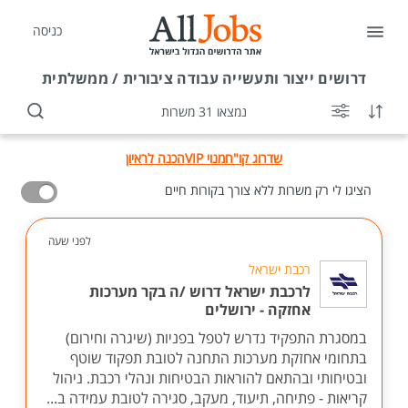
כניסה
דרושים
ייצור ותעשייה עבודה ציבורית / ממשלתית
נמצאו 31 משרות
שדרוג קו"ח
מנוי VIP
הכנה לראיון
הציגו לי רק משרות ללא צורך בקורות חיים
לפני שעה
רכבת ישראל
לרכבת ישראל דרוש /ה בקר מערכות
אחזקה - ירושלים
במסגרת התפקיד נדרש לטפל בפניות (שיגרה וחירום)
בתחומי אחזקת מערכות התחנה לטובת תפקוד שוטף
ובטיחותי ובהתאם להוראות הבטיחות ונהלי רכבת. ניהול
קריאות - פתיחה, תיעוד, מעקב, סגירה לטובת עמידה ב...