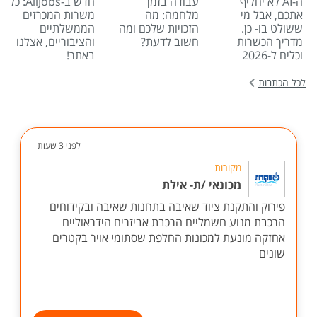
ה-AI לא יחליף
עבודה בזמן
חדש ב-AllJobs: כל
אתכם, אבל מי
מלחמה: מה
משרות המכרזים
ששולט בו- כן.
הזכויות שלכם ומה
הממשלתיים
מדריך הכשרות
חשוב לדעת?
והציבוריים, אצלנו
וכלים ל-2026
באתר!
לכל הכתבות
לפני 3 שעות
מקורות
מכונאי /ת- אילת
פירוק והתקנת ציוד שאיבה בתחנות שאיבה ובקידוחים
הרכבת מנוע חשמליים הרכבת אביזרים הידראוליים
אחזקה מונעת למכונות החלפת שסתומי אויר בקטרים
שונים