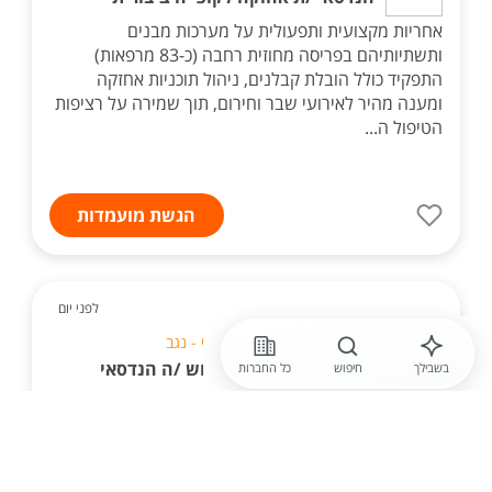
אחריות מקצועית ותפעולית על מערכות מבנים
ותשתיותיהם בפריסה מחוזית רחבה (כ-83 מרפאות)
התפקיד כולל הובלת קבלנים, ניהול תוכניות אחזקה
ומענה מהיר לאירועי שבר וחירום, תוך שמירה על רציפות
הטיפול ה...
הגשת מועמדות
לפני יום
קמ"ג - הקריה למחקר גרעיני - נגב
לארגון מוביל בדרום דרוש /ה הנדסאי
בשבילך
חיפוש
כל החברות
/ות כימיה
ביצוע עבודת מעבדה על פי דרישות ומשימות המחלקה
עבודה בסביבה דינמאית עבודה בסביבה המכילה נוזלים
וריחות שונים