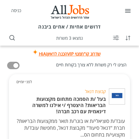
כניסה
דרושים
אחיות / אחים ביבנה
נמצאו 3 משרות
שדרוג קו"ח
מנוי VIP
הכנה לראיון
HiAi
הציגו לי רק משרות ללא צורך בקורות חיים
לפני יומיים
קבוצת דנאל
בעל /ת הסמכה מתחום מקצועות
הבריאות? היצטרף /י אילנו למשרה
דינאמית עם רכב חברה!
עובד/ת סוציאלי/ת או בוגר/ת תואר ממקצועות הבריאות?
חברת "דנאל סיעוד" מקבוצת דנאל, מחפשת עובד/ת
מקצועי/ת בתחום הס...